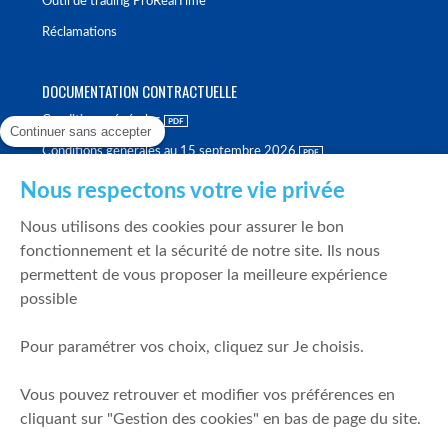
Outil de trading ProRealTime
Réclamations
DOCUMENTATION CONTRACTUELLE
Conditions générales
Continuer sans accepter
Conditions générales au 15 septembre 2026
Brochure tarifaire
Nous respectons votre vie privée
Rapport sur la qualité d'exécution
Nous utilisons des cookies pour assurer le bon
Politique de meilleure sélection
fonctionnement et la sécurité de notre site. Ils nous
permettent de vous proposer la meilleure expérience
Politique de durabilité
possible
Fonds de garantie des dépôts et de résolution
Pour paramétrer vos choix, cliquez sur Je choisis.
SÉCURITÉ & DONNÉES PERSONNELLES
Vous pouvez retrouver et modifier vos préférences en
Mentions légales
cliquant sur "Gestion des cookies" en bas de page du site.
Prévention de la fraude