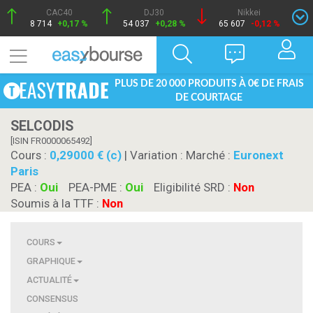
CAC40
DJ30
Nikkei
8 714
+0,17 %
54 037
+0,28 %
65 607
-0,12 %
PLUS DE 20 000 PRODUITS À 0€ DE FRAIS
DE COURTAGE
SELCODIS
[ISIN FR0000065492]
Cours :
0,29000 € (c)
| Variation :
Marché :
Euronext
Paris
PEA :
Oui
PEA-PME :
Oui
Eligibilité SRD :
Non
Soumis à la TTF :
Non
COURS
GRAPHIQUE
ACTUALITÉ
CONSENSUS