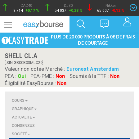
CAC40
DJ30
Nikkei
8 714
+0,17 %
54 037
+0,28 %
65 607
-0,12 %
PLUS DE 20 000 PRODUITS À 0€ DE FRAIS
DE COURTAGE
SHELL CL.A
[ISIN GB00B03MLX29]
Valeur non cotée Marché :
Euronext Amsterdam
PEA :
Oui
PEA-PME :
Non
Soumis à la TTF :
Non
Éligibilité EasyBourse :
Non
COURS
GRAPHIQUE
ACTUALITÉ
CONSENSUS
SOCIÉTÉ