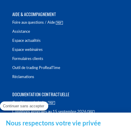
AIDE & ACCOMPAGNEMENT
Foire aux questions / Aide
Assistance
Espace actualités
Espace webinaires
Formulaires clients
Outil de trading ProRealTime
Réclamations
DOCUMENTATION CONTRACTUELLE
Conditions générales
Continuer sans accepter
Conditions générales au 15 septembre 2026
Brochure tarifaire
Nous respectons votre vie privée
Rapport sur la qualité d'exécution