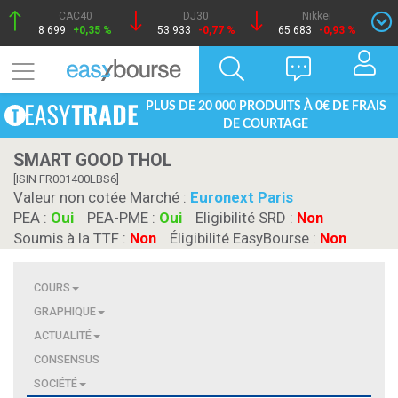
CAC40
DJ30
Nikkei
8 699
+0,35 %
53 933
-0,77 %
65 683
-0,93 %
PLUS DE 20 000 PRODUITS À 0€ DE FRAIS
DE COURTAGE
SMART GOOD THOL
[ISIN FR001400LBS6]
Valeur non cotée Marché :
Euronext Paris
PEA :
Oui
PEA-PME :
Oui
Eligibilité SRD :
Non
Soumis à la TTF :
Non
Éligibilité EasyBourse :
Non
COURS
GRAPHIQUE
ACTUALITÉ
CONSENSUS
SOCIÉTÉ