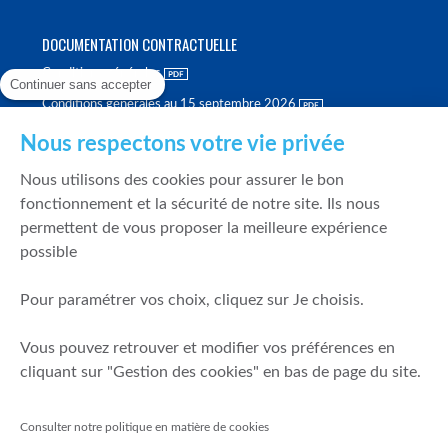
DOCUMENTATION CONTRACTUELLE
Conditions générales
Continuer sans accepter
Conditions générales au 15 septembre 2026
Brochure tarifaire
Nous respectons votre vie privée
Rapport sur la qualité d'exécution
Nous utilisons des cookies pour assurer le bon
Politique de meilleure sélection
fonctionnement et la sécurité de notre site. Ils nous
permettent de vous proposer la meilleure expérience
Politique de durabilité
possible
Fonds de garantie des dépôts et de résolution
Pour paramétrer vos choix, cliquez sur Je choisis.
SÉCURITÉ & DONNÉES PERSONNELLES
Vous pouvez retrouver et modifier vos préférences en
Mentions légales
cliquant sur "Gestion des cookies" en bas de page du site.
Prévention de la fraude
Gérer mes cookies
Consulter notre politique en matière de cookies
Politique de cookies