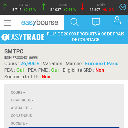
CAC40
DJ30
Nikkei
8 714
+0,17 %
54 037
+0,28 %
65 607
-0,12 %
PLUS DE 20 000 PRODUITS À 0€ DE FRAIS
DE COURTAGE
SMTPC
[ISIN FR0004016699]
Cours :
26,900
| Variation :
Marché :
Euronext Paris
PEA :
Oui
PEA-PME :
Oui
Eligibilité SRD :
Non
Soumis à la TTF :
Non
COURS
GRAPHIQUE
ACTUALITÉ
CONSENSUS
SOCIÉTÉ