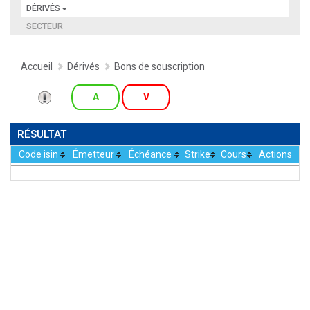
DÉRIVÉS
SECTEUR
Accueil
Dérivés
Bons de souscription
A
V
RÉSULTAT
Code isin
Émetteur
Échéance
Strike
Cours
Actions