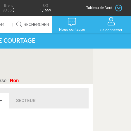
Brent
/$
Tableau de Bord
83,55 $
1,1559
ER
RECHERCHER
Nous contacter
Se connecter
DE COURTAGE
rse :
Non
SECTEUR