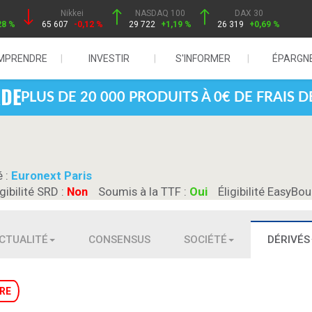
Nikkei
NASDAQ 100
DAX 30
28 %
65 607
-0,12 %
29 722
+1,19 %
26 319
+0,69 %
MPRENDRE
INVESTIR
S'INFORMER
ÉPARGN
PLUS DE 20 000 PRODUITS À 0€ DE FRAIS 
é :
Euronext Paris
igibilité SRD :
Non
Soumis à la TTF :
Oui
Éligibilité EasyBou
CTUALITÉ
CONSENSUS
SOCIÉTÉ
DÉRIVÉS
RE