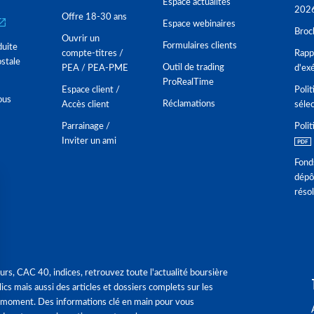
Espace actualités
202
Offre 18-30 ans
Espace webinaires
Broc
Ouvrir un
Formulaires clients
duite
compte-titres /
Rappo
stale
Outil de trading
PEA / PEA-PME
d'ex
ProRealTime
Espace client /
Polit
ous
Réclamations
Accès client
séle
Parrainage /
Polit
Inviter un ami
Fond
dépô
réso
urs, CAC 40, indices, retrouvez toute l'actualité boursière
ics mais aussi des articles et dossiers complets sur les
 moment. Des informations clé en main pour vous