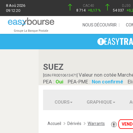
8 Aoû 2026
CAC40
DJ30
09:12:20
8 714
+0,17 %
54 037
+0,
NOUS DÉCOUVRIR
CO
SUEZ
Valeur non cotée March
[ISIN FR0010613471]
PEA :
Oui
PEA-PME :
Non confirmé
El
COURS
GRAPHIQUE
A
Accueil
Dérivés
Warrants
VEND