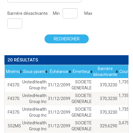
Barrière désactivante :
Min
Max
RECHERCHER
20 RÉSULTATS
Barrière
Mnémo
Sous-jacent
Échéance
Émetteur
Cours
désactivante
UnitedHealth
SOCIETE
1,7350
F437S
31/12/2099
370,3230
Group Inc
GENERALE
UnitedHealth
SOCIETE
1,7350
F437S
31/12/2099
370,3230
Group Inc
GENERALE
UnitedHealth
SOCIETE
1,7350
F437S
31/12/2099
370,3230
Group Inc
GENERALE
UnitedHealth
SOCIETE
3,4750
552MS
31/12/2099
329,6290
Group Inc
GENERALE