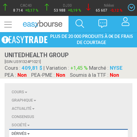
CAC40
DJ30
Nikkei
8 714
+0,17 %
53 988
+0,19 %
65 607
-0,12 %
PLUS DE 20 000 PRODUITS À 0€ DE FRAIS
DE COURTAGE
UNITEDHEALTH GROUP
[ISIN US91324P1021]
Cours :
409,81 $
| Variation :
+1,45 %
Marché :
NYSE
PEA :
Non
PEA-PME :
Non
Soumis à la TTF :
Non
COURS
GRAPHIQUE
ACTUALITÉ
CONSENSUS
SOCIÉTÉ
DÉRIVÉS