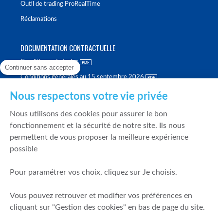
Outil de trading ProRealTime
Réclamations
DOCUMENTATION CONTRACTUELLE
Conditions générales
Continuer sans accepter
Conditions générales au 15 septembre 2026
Brochure tarifaire
Nous respectons votre vie privée
Rapport sur la qualité d'exécution
Nous utilisons des cookies pour assurer le bon
Politique de meilleure sélection
fonctionnement et la sécurité de notre site. Ils nous
permettent de vous proposer la meilleure expérience
Politique de durabilité
possible
Fonds de garantie des dépôts et de résolution
Pour paramétrer vos choix, cliquez sur Je choisis.
SÉCURITÉ & DONNÉES PERSONNELLES
Vous pouvez retrouver et modifier vos préférences en
Mentions légales
cliquant sur "Gestion des cookies" en bas de page du site.
Prévention de la fraude