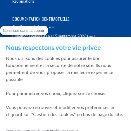
Réclamations
DOCUMENTATION CONTRACTUELLE
Conditions générales
Continuer sans accepter
Conditions générales au 15 septembre 2026
Brochure tarifaire
Nous respectons votre vie privée
Rapport sur la qualité d'exécution
Nous utilisons des cookies pour assurer le bon
Politique de meilleure sélection
fonctionnement et la sécurité de notre site. Ils nous
permettent de vous proposer la meilleure expérience
Politique de durabilité
possible
Fonds de garantie des dépôts et de résolution
Pour paramétrer vos choix, cliquez sur Je choisis.
SÉCURITÉ & DONNÉES PERSONNELLES
Vous pouvez retrouver et modifier vos préférences en
Mentions légales
cliquant sur "Gestion des cookies" en bas de page du site.
Prévention de la fraude
Gérer mes cookies
Consulter notre politique en matière de cookies