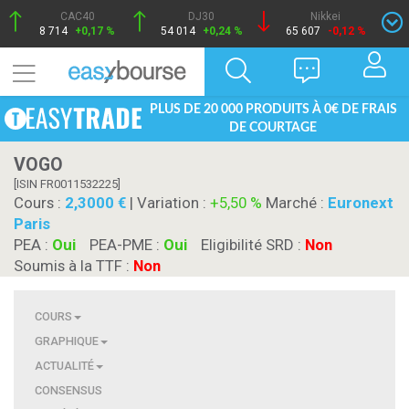
CAC40
DJ30
Nikkei
8 714
+0,17 %
54 014
+0,24 %
65 607
-0,12 %
PLUS DE 20 000 PRODUITS À 0€ DE FRAIS
DE COURTAGE
VOGO
[ISIN FR0011532225]
Cours :
2,3000
| Variation :
+5,50 %
Marché :
Euronext
Paris
PEA :
Oui
PEA-PME :
Oui
Eligibilité SRD :
Non
Soumis à la TTF :
Non
COURS
GRAPHIQUE
ACTUALITÉ
CONSENSUS