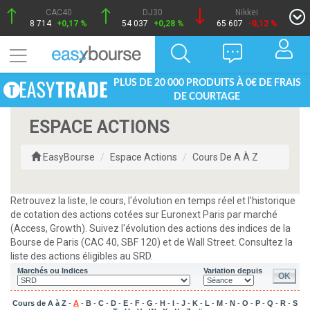
CAC40
DJ30
Nikkei
8 714
+0,17 %
54 037
+0,28 %
65 607
-0,12 %
PLUS DE 20 000 PRODUITS À 0€ DE FRAIS
DE COURTAGE
ESPACE ACTIONS
EasyBourse
Espace Actions
Cours De A À Z
Retrouvez la liste, le cours, l'évolution en temps réel et l'historique
de cotation des actions cotées sur Euronext Paris par marché
(Access, Growth). Suivez l'évolution des actions des indices de la
Bourse de Paris (CAC 40, SBF 120) et de Wall Street. Consultez la
liste des actions éligibles au SRD.