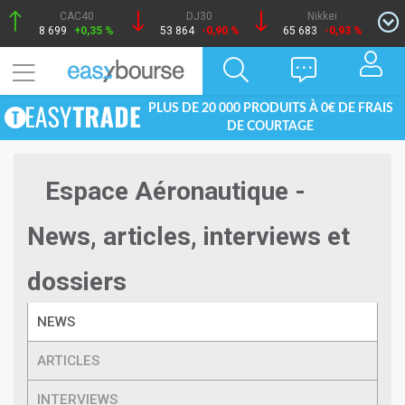
CAC40
DJ30
Nikkei
8 699
+0,35 %
53 864
-0,90 %
65 683
-0,93 %
PLUS DE 20 000 PRODUITS À 0€ DE FRAIS
DE COURTAGE
Espace Aéronautique -
News, articles, interviews et
dossiers
NEWS
ARTICLES
INTERVIEWS