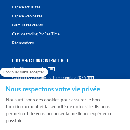
Espace actualités
Espace webinaires
Formulaires clients
Outil de trading ProRealTime
Réclamations
DOCUMENTATION CONTRACTUELLE
Conditions générales
Continuer sans accepter
Conditions générales au 15 septembre 2026
Brochure tarifaire
Nous respectons votre vie privée
Rapport sur la qualité d'exécution
Nous utilisons des cookies pour assurer le bon
Politique de meilleure sélection
fonctionnement et la sécurité de notre site. Ils nous
permettent de vous proposer la meilleure expérience
Politique de durabilité
possible
Fonds de garantie des dépôts et de résolution