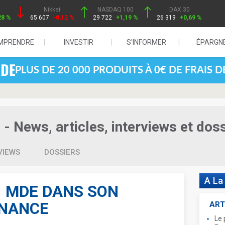
Nikkei
NASDAQ 100
DAX 30
28 %
65 607
-0,12 %
29 722
+1,19 %
26 319
+0,69 %
MPRENDRE
INVESTIR
S'INFORMER
ÉPARGN
PLUS DE 20 000 PRODUITS À 0€ DE FRAIS 
- News, articles, interviews et dos
VIEWS
DOSSIERS
A La
1 MDE DANS SON
ENANCE
ART
Le 