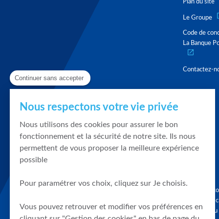
Plan du site
Le Groupe
Code de con
La Banque Po
Contactez-n
Continuer sans accepter
Nous respectons votre vie privée
Nous utilisons des cookies pour assurer le bon
fonctionnement et la sécurité de notre site. Ils nous
permettent de vous proposer la meilleure expérience
possible
Pour paramétrer vos choix, cliquez sur Je choisis.
Graphique, co
en quelques cl
Vous pouvez retrouver et modifier vos préférences en
tendances du
cliquant sur "Gestion des cookies" en bas de page du