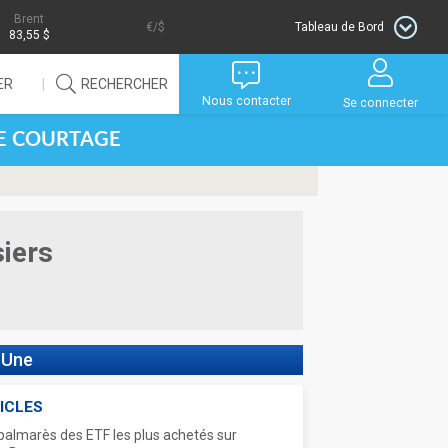
Brent
/$
Tableau de Bord
83,55 $
ER
RECHERCHER
Nous contacter
Se connecter
DE COURTAGE
siers
 Une
ICLES
palmarès des ETF les plus achetés sur