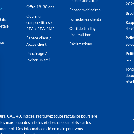
Espace actualités
202
Offre 18-30 ans
Espace webinaires
Broc
Ouvrir un
Formulaires clients
duite
compte-titres /
Rappo
stale
Outil de trading
PEA / PEA-PME
d'ex
ProRealTime
Espace client /
Polit
ous
Réclamations
Accès client
séle
Parrainage /
Polit
Inviter un ami
Fond
dépô
réso
urs, CAC 40, indices, retrouvez toute l'actualité boursière
ics mais aussi des articles et dossiers complets sur les
 moment. Des informations clé en main pour vous