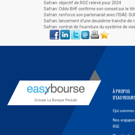
Safran: objectif de ROC relevé pour 2024
Safran: Oddo BHF confirme son conseil sur le tit
Safran: renforce son partenariat avec l'ISAE-
Safran: lancement d'une deuxième tranche de r
Safran: contrat de fourniture du système de vi
Face
LinkIn
Twitter
Envoyer
Imprimer
Favoris
book
À PROPOS
D'EASYBOUR
Qui sommes-
Nos engage
RSE