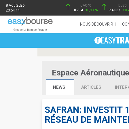
8 Aoû 2026
CAC40
DJ30
20:54:14
8 714
+0,17 %
54 037
+0,
NOUS DÉCOUVRIR
CO
Espace Aéronautique 
NEWS
ARTICLES
INTER
SAFRAN: INVESTIT 
RÉSEAU DE MAINT