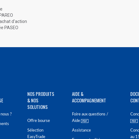
re
SUPAREO
achat d'action
sée PASEO
NOS PRODUITS
AIDE &
DOC
SE
& NOS
ACCOMPAGNEMENT
CON
SOLUTIONS
nous ?
Foire aux questions /
Cond
Offre bourse
Aide
ments
Sélection
Assistance
Cond
EasyTrade
au 1