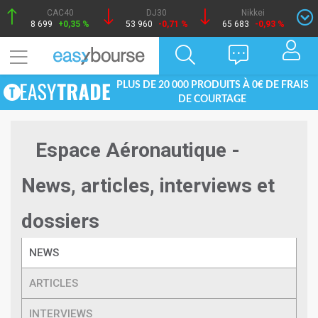
CAC40
DJ30
Nikkei
8 699
+0,35 %
53 960
-0,71 %
65 683
-0,93 %
PLUS DE 20 000 PRODUITS À 0€ DE FRAIS
DE COURTAGE
Espace Aéronautique -
News, articles, interviews et
dossiers
NEWS
ARTICLES
INTERVIEWS