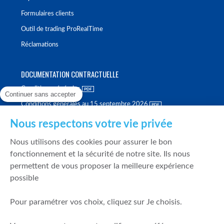
Formulaires clients
Outil de trading ProRealTime
Réclamations
DOCUMENTATION CONTRACTUELLE
Conditions générales
Continuer sans accepter
Conditions générales au 15 septembre 2026
Brochure tarifaire
Nous respectons votre vie privée
Rapport sur la qualité d'exécution
Nous utilisons des cookies pour assurer le bon
Politique de meilleure sélection
fonctionnement et la sécurité de notre site. Ils nous
permettent de vous proposer la meilleure expérience
Politique de durabilité
possible
Fonds de garantie des dépôts et de résolution
Pour paramétrer vos choix, cliquez sur Je choisis.
SÉCURITÉ & DONNÉES PERSONNELLES