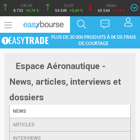
CAC40
DJ30
Nikkei
8 733
+0,74 %
54 349
+0,49 %
65 544
-1,14 %
PLUS DE 20 000 PRODUITS À 0€ DE FRAIS
DE COURTAGE
Espace Aéronautique -
News, articles, interviews et
dossiers
NEWS
ARTICLES
INTERVIEWS