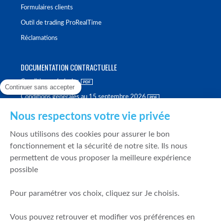
Formulaires clients
Outil de trading ProRealTime
Réclamations
DOCUMENTATION CONTRACTUELLE
Conditions générales
Continuer sans accepter
Conditions générales au 15 septembre 2026
Brochure tarifaire
Nous respectons votre vie privée
Rapport sur la qualité d'exécution
Nous utilisons des cookies pour assurer le bon
Politique de meilleure sélection
fonctionnement et la sécurité de notre site. Ils nous
permettent de vous proposer la meilleure expérience
Politique de durabilité
possible
Fonds de garantie des dépôts et de résolution
Pour paramétrer vos choix, cliquez sur Je choisis.
SÉCURITÉ & DONNÉES PERSONNELLES
Vous pouvez retrouver et modifier vos préférences en
Mentions légales