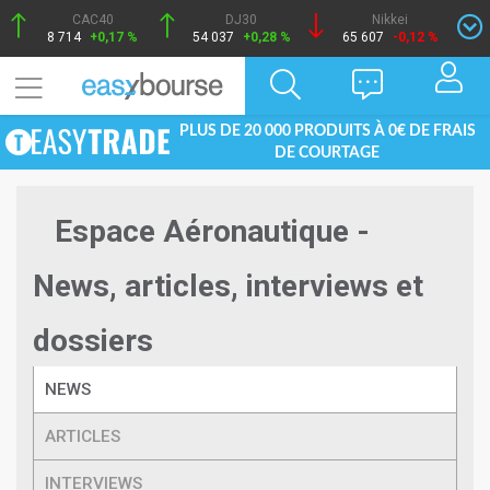
CAC40
DJ30
Nikkei
8 714
+0,17 %
54 037
+0,28 %
65 607
-0,12 %
PLUS DE 20 000 PRODUITS À 0€ DE FRAIS
DE COURTAGE
Espace Aéronautique -
News, articles, interviews et
dossiers
NEWS
ARTICLES
INTERVIEWS