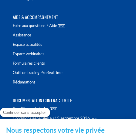
AIDE & ACCOMPAGNEMENT
Foire aux questions / Aide
Assistance
Espace actualités
Espace webinaires
Formulaires clients
Outil de trading ProRealTime
Réclamations
DOCUMENTATION CONTRACTUELLE
Conditions générales
Continuer sans accepter
Conditions générales au 15 septembre 2026
Brochure tarifaire
Nous respectons votre vie privée