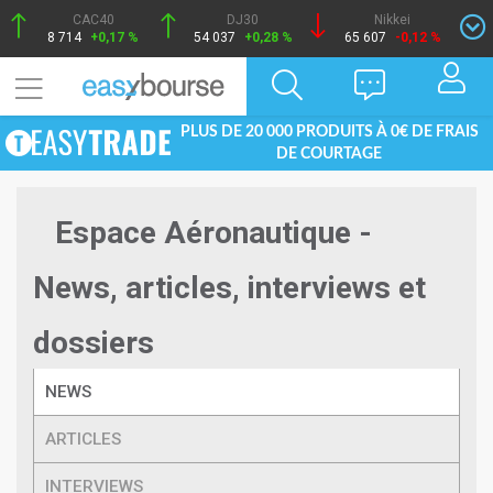
CAC40
DJ30
Nikkei
8 714
+0,17 %
54 037
+0,28 %
65 607
-0,12 %
PLUS DE 20 000 PRODUITS À 0€ DE FRAIS
DE COURTAGE
Espace Aéronautique -
News, articles, interviews et
dossiers
NEWS
ARTICLES
INTERVIEWS