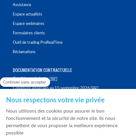
Assistance
Espace actualités
Espace webinaires
Formulaires clients
Outil de trading ProRealTime
Réclamations
DOCUMENTATION CONTRACTUELLE
Conditions générales
Continuer sans accepter
Conditions générales au 15 septembre 2026
Brochure tarifaire
Nous respectons votre vie privée
Rapport sur la qualité d'exécution
Nous utilisons des cookies pour assurer le bon
Politique de meilleure sélection
fonctionnement et la sécurité de notre site. Ils nous
permettent de vous proposer la meilleure expérience
Politique de durabilité
possible
Fonds de garantie des dépôts et de résolution