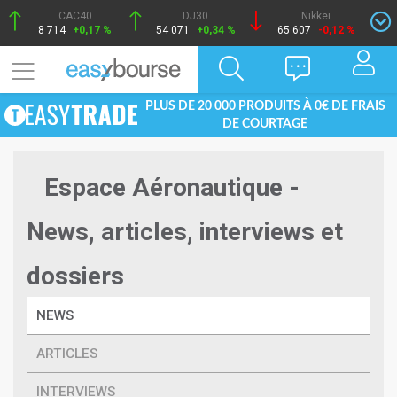
CAC40
DJ30
Nikkei
8 714
+0,17 %
54 071
+0,34 %
65 607
-0,12 %
PLUS DE 20 000 PRODUITS À 0€ DE FRAIS
DE COURTAGE
Espace Aéronautique -
News, articles, interviews et
dossiers
NEWS
ARTICLES
INTERVIEWS