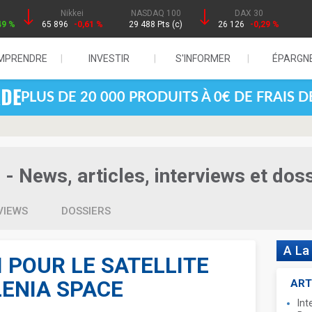
Nikkei
NASDAQ 100
DAX 30
49 %
65 896
-0,61 %
29 488 Pts (c)
26 126
-0,29 %
MPRENDRE
INVESTIR
S'INFORMER
ÉPARGN
PLUS DE 20 000 PRODUITS À 0€ DE FRAIS 
- News, articles, interviews et dos
VIEWS
DOSSIERS
A La
 POUR LE SATELLITE
LENIA SPACE
ART
Int