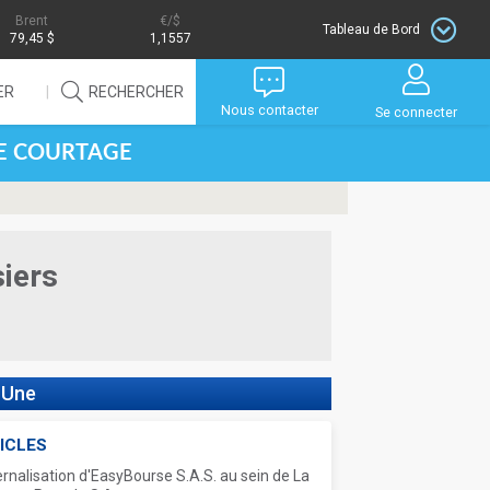
Brent
/$
Tableau de Bord
79,45 $
1,1557
ER
RECHERCHER
Nous contacter
Se connecter
DE COURTAGE
siers
 Une
ICLES
ernalisation d'EasyBourse S.A.S. au sein de La