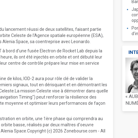
Ban
Jap
com
opp
Por
u lancement réussi de deux satellites, faisant partie
d'i
orbite Celeste de l'Agence spatiale européenne (ESA),
les Alenia Space, sa coentreprise avec Leonardo.
T à bord d'une fusée Electron de Rocket Lab depuis la
INT
heure, ils ont été injectés en orbite et ont débuté leur
leur centre de contrôle prépare leur mise en service
ine de kilos, IOD-2 aura pour rôle clé de valider la
emiers signaux, tout en dérisquant et en démontrant les
s Celeste.La mission Celeste vise à démontrer dans quelle
« AU
vigation Timing") peut renforcer la résilience des
NUMÉR
rbite moyenne et optimiser leurs performances de façon
stration en orbite, une 1ère phase qui comprendra au
n orbite basse, réalisés par deux maîtres d'oeuvre
s Alenia Space.Copyright (c) 2026 Zonebourse.com - All