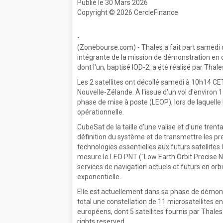
Publié le 30 Mars 2026
Copyright © 2026 CercleFinance
-
(Zonebourse.com) - Thales a fait part samedi d
intégrante de la mission de démonstration en 
dont l'un, baptisé IOD-2, a été réalisé par Tha
Les 2 satellites ont décollé samedi à 10h14 CE
Nouvelle-Zélande. À l'issue d'un vol d'environ 1 
phase de mise à poste (LEOP), lors de laquelle 
opérationnelle.
CubeSat de la taille d'une valise et d'une trenta
définition du système et de transmettre les pr
technologies essentielles aux futurs satellite
mesure le LEO PNT ("Low Earth Orbit Precise Na
services de navigation actuels et futurs en o
exponentielle.
Elle est actuellement dans sa phase de démon
total une constellation de 11 microsatellites e
européens, dont 5 satellites fournis par Thale
rights reserved.