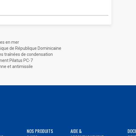
nes en mer
onique de République Dominicaine
les traînées de condensation
ement Pilatus PC-7
ne et antimissile
NOS PRODUITS
AIDE &
DOC