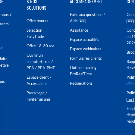
SE
& NOS
ACCOMPAGNEMENT
CON
SOLUTIONS
nous ?
Foire aux questions /
Cond
Offre bourse
Aide
ments
Sélection
Assistance
Cond
EasyTrade
au 1
Espace actualités
202
Offre 18-30 ans
Espace webinaires
Broc
Ouvrir un
Formulaires clients
duite
compte-titres /
Rappo
stale
Outil de trading
PEA / PEA-PME
d'ex
ProRealTime
Espace client /
Polit
ous
Réclamations
Accès client
séle
Parrainage /
Polit
Inviter un ami
Fond
dépô
réso