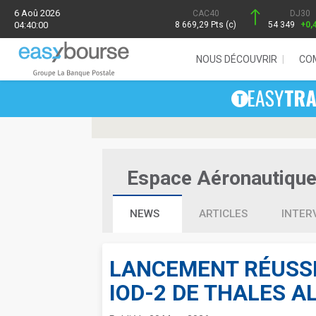
6 Aoû 2026
CAC40
DJ30
04:40:00
8 669,29 Pts (c)
54 349
+0,
NOUS DÉCOUVRIR
CO
Espace Aéronautique 
NEWS
ARTICLES
INTER
LANCEMENT RÉUSSI
IOD-2 DE THALES A