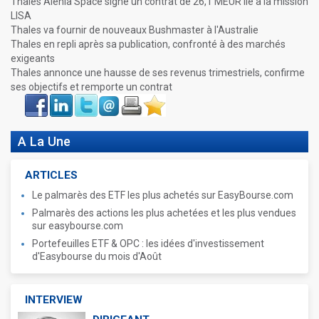
Thales Alenia Space signe un contrat de 26,1 MEUR lié à la mission
LISA
Thales va fournir de nouveaux Bushmaster à l'Australie
Thales en repli après sa publication, confronté à des marchés
exigeants
Thales annonce une hausse de ses revenus trimestriels, confirme
ses objectifs et remporte un contrat
Face
LinkIn
Twitter
Envoyer
Imprimer
Favoris
book
A La Une
ARTICLES
Le palmarès des ETF les plus achetés sur EasyBourse.com
Palmarès des actions les plus achetées et les plus vendues
sur easybourse.com
Portefeuilles ETF & OPC : les idées d'investissement
d'Easybourse du mois d'Août
INTERVIEW