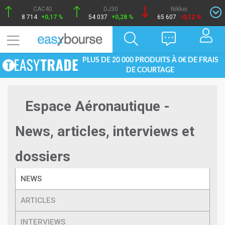
CAC40
DJ30
Nikkei
8 714
+0,17 %
54 037
+0,28 %
65 607
-0,12 %
PLUS DE 20 000 PRODUITS À 0€ DE FRAIS
DE COURTAGE
Espace Aéronautique -
News, articles, interviews et
dossiers
NEWS
ARTICLES
INTERVIEWS