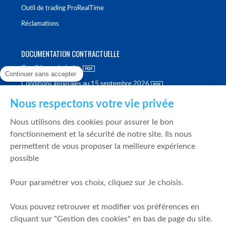
Outil de trading ProRealTime
Réclamations
DOCUMENTATION CONTRACTUELLE
Conditions générales
Continuer sans accepter
Conditions générales au 15 septembre 2026
Brochure tarifaire
Nous respectons votre vie privée
Rapport sur la qualité d'exécution
Nous utilisons des cookies pour assurer le bon
Politique de meilleure sélection
fonctionnement et la sécurité de notre site. Ils nous
permettent de vous proposer la meilleure expérience
Politique de durabilité
possible
Fonds de garantie des dépôts et de résolution
Pour paramétrer vos choix, cliquez sur Je choisis.
SÉCURITÉ & DONNÉES PERSONNELLES
Vous pouvez retrouver et modifier vos préférences en
Mentions légales
cliquant sur "Gestion des cookies" en bas de page du site.
Prévention de la fraude