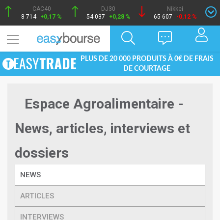
CAC40
DJ30
Nikkei
8 714
+0,17 %
54 037
+0,28 %
65 607
-0,12 %
PLUS DE 20 000 PRODUITS À 0€ DE FRAIS
DE COURTAGE
Espace Agroalimentaire -
News, articles, interviews et
dossiers
NEWS
ARTICLES
INTERVIEWS