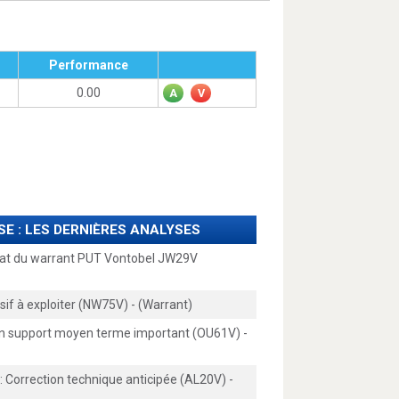
Performance
0.00
A
V
SE : LES DERNIÈRES ANALYSES
hat du warrant PUT Vontobel JW29V
sif à exploiter (NW75V) - (Warrant)
un support moyen terme important (OU61V) -
: Correction technique anticipée (AL20V) -