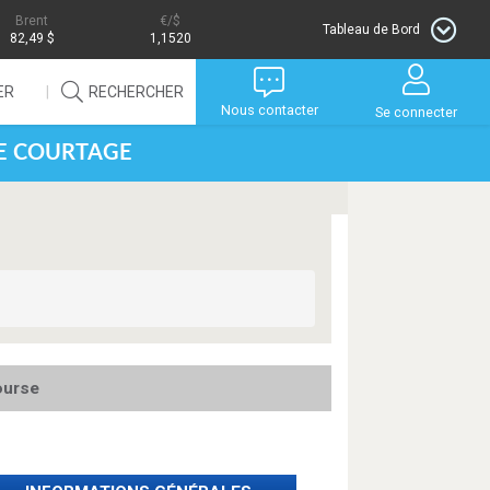
Brent
/$
Tableau de Bord
82,49 $
1,1520
ER
RECHERCHER
Nous contacter
Se connecter
DE COURTAGE
ourse