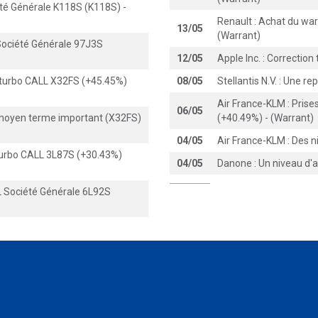
été Générale K118S (K118S) -
Renault : Achat du wa
13/05
(Warrant)
 Société Générale 97J3S
12/05
Apple Inc. : Correctio
e turbo CALL X32FS (+45.45%)
08/05
Stellantis N.V. : Une re
Air France-KLM : Pris
06/05
 moyen terme important (X32FS)
(+40.49%) - (Warrant)
04/05
Air France-KLM : Des n
 turbo CALL 3L87S (+30.43%)
04/05
Danone : Un niveau d'a
L Société Générale 6L92S