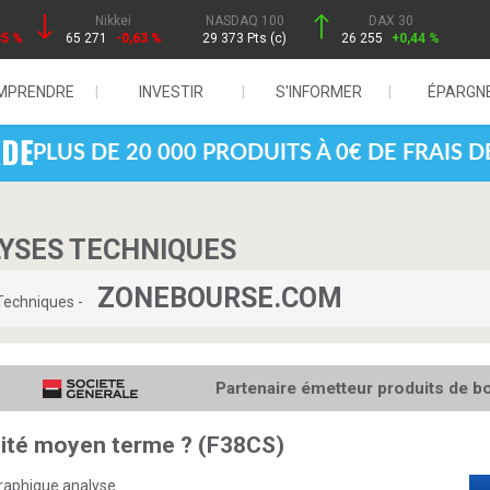
Nikkei
NASDAQ 100
DAX 30
85 %
65 271
-0,63 %
29 373 Pts (c)
26 255
+0,44 %
MPRENDRE
INVESTIR
S'INFORMER
ÉPARGN
PLUS DE 20 000 PRODUITS À 0€ DE FRAIS 
LYSES TECHNIQUES
ZONEBOURSE.COM
Techniques -
Partenaire émetteur produits de b
nité moyen terme ? (F38CS)