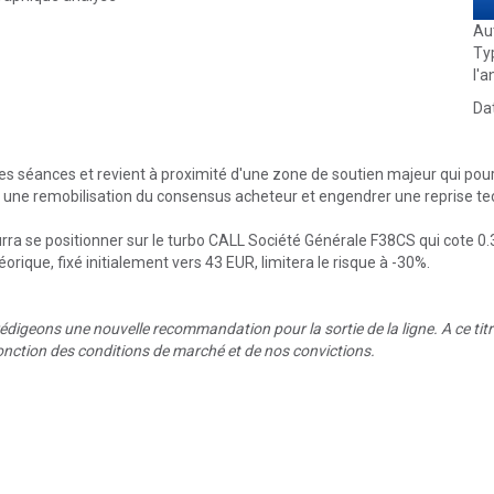
Au
Ty
l'a
Dat
res séances et revient à proximité d'une zone de soutien majeur qui pou
re une remobilisation du consensus acheteur et engendrer une reprise te
urra se positionner sur le turbo CALL Société Générale F38CS qui cote 0.3
héorique, fixé initialement vers 43 EUR, limitera le risque à -30%.
digeons une nouvelle recommandation pour la sortie de la ligne. A ce titre, 
 fonction des conditions de marché et de nos convictions.