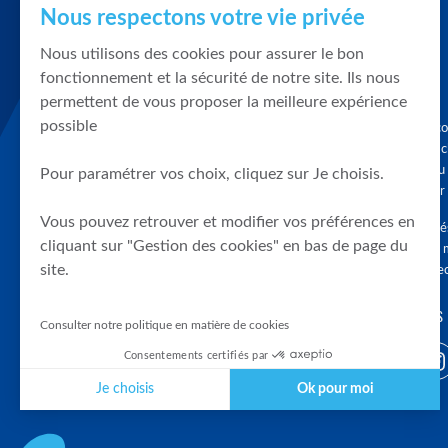
Nous respectons votre vie privée
Nous utilisons des cookies pour assurer le bon
fonctionnement et la sécurité de notre site. Ils nous
permettent de vous proposer la meilleure expérience
possible
Graphique, co
en quelques cl
tendances du
Pour paramétrer vos choix, cliquez sur Je choisis.
accompagner 
Vous pouvez retrouver et modifier vos préférences en
Tous droits r
cliquant sur "Gestion des cookies" en bas de page du
différés d'au 
site.
clients connec
SUIVEZ-NOUS
Consulter notre politique en matière de cookies
Consentements certifiés par
Je choisis
Ok pour moi
Plateforme de Gestion du Consentement : Personnalisez vos Optio
Axeptio consent
Notre plateforme vous permet d'adapter et de gérer vos paramètres 