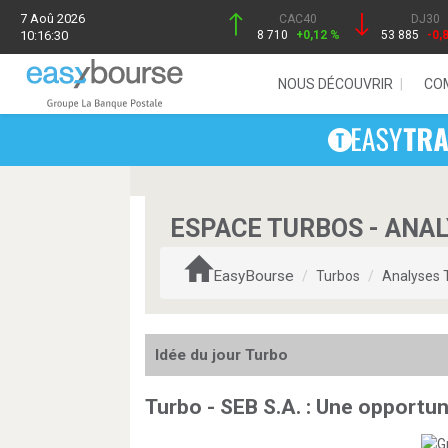
7 Aoû 2026
CAC40
DJ30
10:16:30
8 710
+0,12 %
53 885
-0,
NOUS DÉCOUVRIR
CO
ESPACE TURBOS - ANA
EasyBourse
Turbos
Analyses 
Idée du jour Turbo
Turbo - SEB S.A. : Une opportu