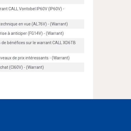
rrant CALL Vontobel IP60V (IP60V) -
n technique en vue (AL76V) - (Warrant)
prise à anticiper (FG14V) - (Warrant)
es de bénéfices sur le warrant CALL XD6TB
iveaux de prix intéressants - (Warrant)
chat (CI60V) - (Warrant)