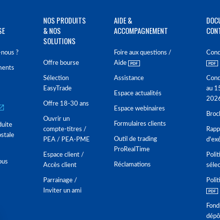
NOS PRODUITS
AIDE &
DOC
SE
& NOS
ACCOMPAGNEMENT
CON
SOLUTIONS
nous ?
Foire aux questions /
Cond
Offre bourse
Aide
ments
Sélection
Assistance
Cond
EasyTrade
au 1
Espace actualités
202
Offre 18-30 ans
Espace webinaires
Broc
Ouvrir un
Formulaires clients
duite
compte-titres /
Rappo
stale
Outil de trading
PEA / PEA-PME
d'ex
ProRealTime
Espace client /
Polit
ous
Réclamations
Accès client
séle
Parrainage /
Polit
Inviter un ami
Fond
dépô