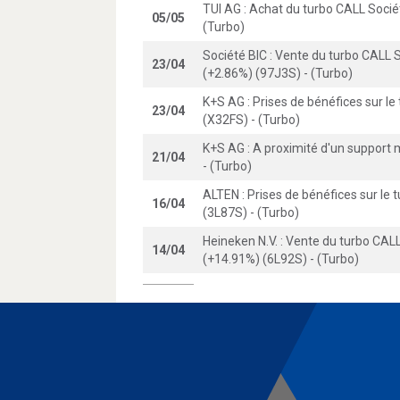
TUI AG : Achat du turbo CALL Soci
05/05
(Turbo)
Société BIC : Vente du turbo CALL
23/04
(+2.86%) (97J3S) - (Turbo)
K+S AG : Prises de bénéfices sur l
23/04
(X32FS) - (Turbo)
K+S AG : A proximité d'un support
21/04
- (Turbo)
ALTEN : Prises de bénéfices sur le
16/04
(3L87S) - (Turbo)
Heineken N.V. : Vente du turbo CAL
14/04
(+14.91%) (6L92S) - (Turbo)