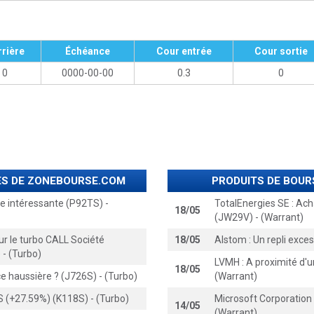
rrière
Échéance
Cour entrée
Cour sortie
0
0000-00-00
0.3
0
SES DE ZONEBOURSE.COM
PRODUITS DE BOUR
ue intéressante (P92TS) -
TotalEnergies SE : Ac
18/05
(JW29V) - (Warrant)
ur le turbo CALL Société
18/05
Alstom : Un repli exces
- (Turbo)
LVMH : A proximité d'
18/05
e haussière ? (J726S) - (Turbo)
(Warrant)
S (+27.59%) (K118S) - (Turbo)
Microsoft Corporation 
14/05
(Warrant)