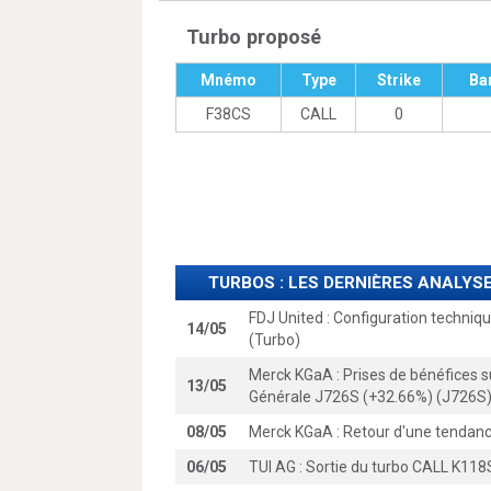
Turbo proposé
Mnémo
Type
Strike
Ba
F38CS
CALL
0
TURBOS : LES DERNIÈRES ANALY
FDJ United : Configuration techniq
14/05
(Turbo)
Merck KGaA : Prises de bénéfices s
13/05
Générale J726S (+32.66%) (J726S) 
08/05
Merck KGaA : Retour d'une tendanc
06/05
TUI AG : Sortie du turbo CALL K118