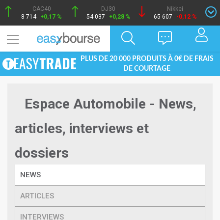
CAC40
DJ30
Nikkei
8 714
+0,17 %
54 037
+0,28 %
65 607
-0,12 %
PLUS DE 20 000 PRODUITS À 0€ DE FRAIS
DE COURTAGE
Espace Automobile - News,
articles, interviews et
dossiers
NEWS
ARTICLES
INTERVIEWS