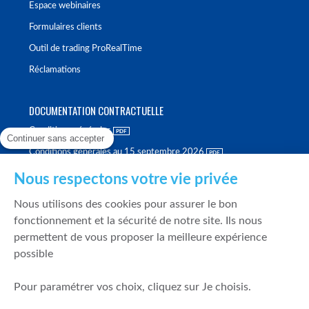
Espace webinaires
Formulaires clients
Outil de trading ProRealTime
Réclamations
DOCUMENTATION CONTRACTUELLE
Conditions générales
Continuer sans accepter
Conditions générales au 15 septembre 2026
Brochure tarifaire
Nous respectons votre vie privée
Rapport sur la qualité d'exécution
Nous utilisons des cookies pour assurer le bon
Politique de meilleure sélection
fonctionnement et la sécurité de notre site. Ils nous
permettent de vous proposer la meilleure expérience
Politique de durabilité
possible
Fonds de garantie des dépôts et de résolution
Pour paramétrer vos choix, cliquez sur Je choisis.
SÉCURITÉ & DONNÉES PERSONNELLES