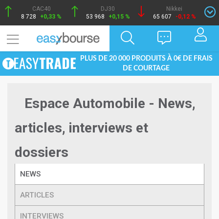
CAC40
DJ30
Nikkei
8 728
+0,33 %
53 968
+0,15 %
65 607
-0,12 %
PLUS DE 20 000 PRODUITS À 0€ DE FRAIS
DE COURTAGE
Espace Automobile - News,
articles, interviews et
dossiers
NEWS
ARTICLES
INTERVIEWS