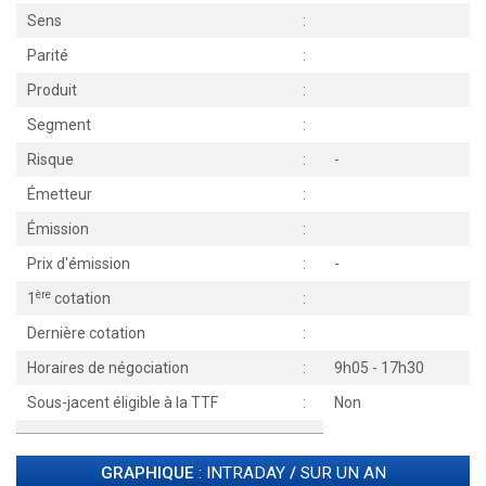
Sens
:
Parité
:
Produit
:
Segment
:
Risque
:
-
Émetteur
:
Émission
:
Prix d'émission
:
-
ère
1
cotation
:
Dernière cotation
:
Horaires de négociation
:
9h05 - 17h30
Sous-jacent éligible à la TTF
:
Non
GRAPHIQUE
: INTRADAY
/
SUR UN AN