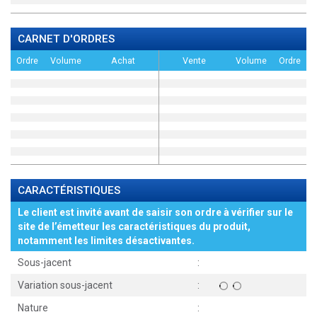
CARNET D'ORDRES
Ordre
Volume
Achat
Vente
Volume
Ordre
CARACTÉRISTIQUES
Le client est invité avant de saisir son ordre à vérifier sur le
site de l’émetteur les caractéristiques du produit,
notamment les limites désactivantes.
Sous-jacent
:
Variation sous-jacent
:
Nature
: