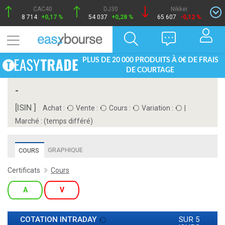
CAC40
DJ30
Nikkei
8 714
+0,17 %
54 037
+0,28 %
65 607
-0,12 %
PLUS DE 20 000 PRODUITS À 0€ DE FRAIS
DE COURTAGE
-
[ISIN ]
Achat :
Vente :
Cours :
Variation :
|
Marché :
(temps différé)
GRAPHIQUE
COURS
Certificats
Cours
A
V
COTATION INTRADAY
SUR 5