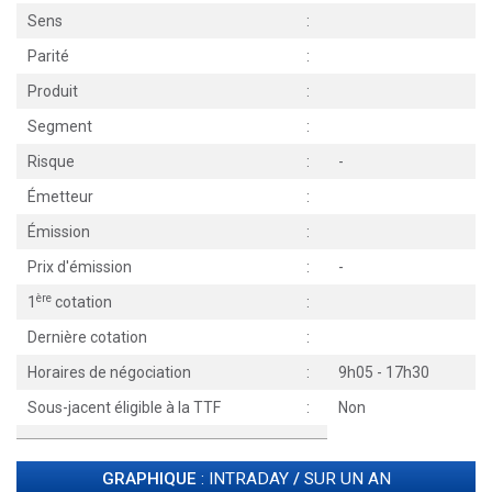
Sens
:
Parité
:
Produit
:
Segment
:
Risque
:
-
Émetteur
:
Émission
:
Prix d'émission
:
-
ère
1
cotation
:
Dernière cotation
:
Horaires de négociation
:
9h05 - 17h30
Sous-jacent éligible à la TTF
:
Non
GRAPHIQUE
: INTRADAY
/
SUR UN AN