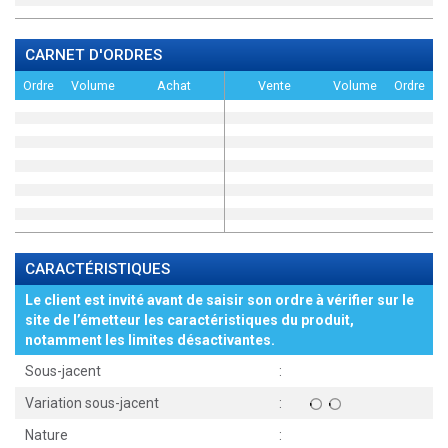
CARNET D'ORDRES
Ordre
Volume
Achat
Vente
Volume
Ordre
CARACTÉRISTIQUES
Le client est invité avant de saisir son ordre à vérifier sur le
site de l’émetteur les caractéristiques du produit,
notamment les limites désactivantes.
Sous-jacent
:
Variation sous-jacent
:
Nature
: