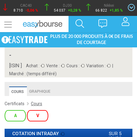
CAC40
DJ30
Nikkei
8 710
-0,06 %
54 037
+0,28 %
66 822
+1,85 %
PLUS DE 20 000 PRODUITS À 0€ DE FRAIS
DE COURTAGE
-
[ISIN ]
Achat :
Vente :
Cours :
Variation :
|
Marché :
(temps différé)
GRAPHIQUE
COURS
Certificats
Cours
A
V
COTATION INTRADAY
SUR 5