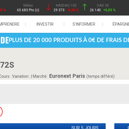
Nikkei
NASDAQ 100
DAX 30
85 %
65 683 Pts (c)
29 373
-0,39 %
26 140
+0,05 %
MPRENDRE
INVESTIR
S'INFORMER
ÉPARGN
PLUS DE 20 000 PRODUITS À 0€ DE FRAIS 
K72S
Euronext Paris
ours :
Variation :
|
Marché :
(temps différé)
SUR 5 JOURS