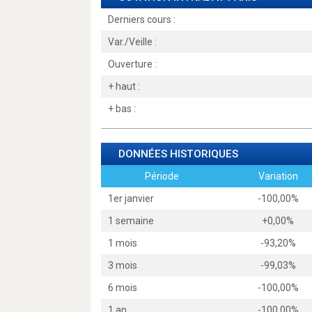
Derniers cours :
Var./Veille :
Ouverture :
+ haut :
+ bas :
DONNÉES HISTORIQUES
Période
Variation
1er janvier
-100,00%
1 semaine
+0,00%
1 mois
-93,20%
3 mois
-99,03%
6 mois
-100,00%
1 an
-100,00%