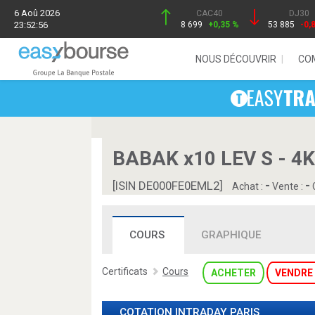
6 Aoû 2026
CAC40
DJ30
23:52:56
8 699
+0,35 %
53 885
-0,
NOUS DÉCOUVRIR
CO
BABAK x10 LEV S - 4
-
-
[ISIN DE000FE0EML2]
Achat :
Vente :
C
COURS
GRAPHIQUE
Certificats
Cours
ACHETER
VENDRE
COTATION INTRADAY
PARIS