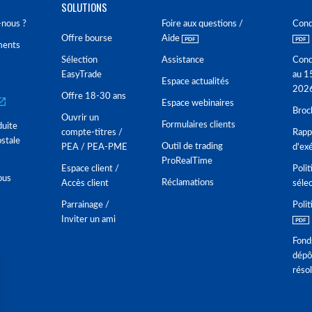
SOLUTIONS
nous ?
Foire aux questions /
Cond
Offre bourse
Aide
ments
Sélection
Assistance
Cond
EasyTrade
au 1
Espace actualités
202
Offre 18-30 ans
Espace webinaires
Broc
Ouvrir un
Formulaires clients
duite
compte-titres /
Rappo
stale
Outil de trading
PEA / PEA-PME
d'ex
ProRealTime
Espace client /
Polit
ous
Réclamations
Accès client
séle
Parrainage /
Polit
Inviter un ami
Fond
dépô
réso