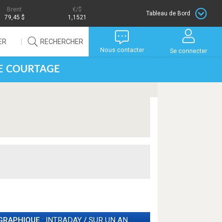
Brent
/$
Tableau de Bord
79,45 $
1,1521
ER
RECHERCHER
Nous contacter
Se connecter
DE COURTAGE
GRAPHIQUE
: INTRADAY
/
SUR UN AN