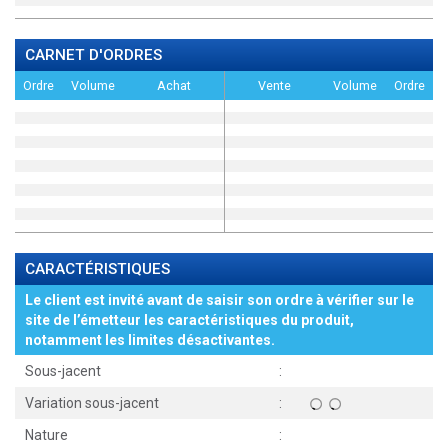
CARNET D'ORDRES
Ordre
Volume
Achat
Vente
Volume
Ordre
CARACTÉRISTIQUES
Le client est invité avant de saisir son ordre à vérifier sur le
site de l’émetteur les caractéristiques du produit,
notamment les limites désactivantes.
Sous-jacent
:
Variation sous-jacent
:
Nature
: