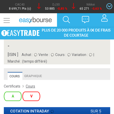
CAC40
DJ30
Nikkei
8 699,71 Pts (c)
53 885
-0,85 %
65 271
-0,63 %
PLUS DE 20 000 PRODUITS À 0€ DE FRAIS
DE COURTAGE
-
[ISIN ]
Achat :
Vente :
Cours :
Variation :
|
Marché :
(temps différé)
GRAPHIQUE
COURS
Certificats
Cours
A
V
COTATION INTRADAY
SUR 5