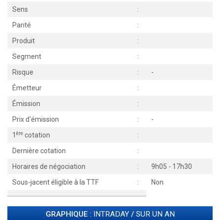
Sens
:
Parité
:
Produit
:
Segment
:
Risque
:
-
Émetteur
:
Émission
:
Prix d'émission
:
-
ère
1
cotation
:
Dernière cotation
:
Horaires de négociation
:
9h05 - 17h30
Sous-jacent éligible à la TTF
:
Non
GRAPHIQUE
: INTRADAY
/
SUR UN AN