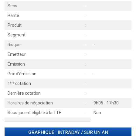
Sens
:
Parité
:
Produit
:
Segment
:
Risque
:
-
Émetteur
:
Émission
:
Prix d'émission
:
-
ère
1
cotation
:
Dernière cotation
:
Horaires de négociation
:
9h05 - 17h30
Sous-jacent éligible à la TTF
:
Non
GRAPHIQUE
: INTRADAY
/
SUR UN AN