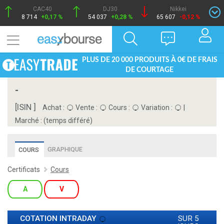
CAC40
DJ30
Nikkei
8 714
+0,17 %
54 037
+0,28 %
65 607
-0,12 %
PLUS DE 20 000 PRODUITS À 0€ DE FRAIS
DE COURTAGE
-
[ISIN ]
Achat :
Vente :
Cours :
Variation :
|
Marché :
(temps différé)
GRAPHIQUE
COURS
Certificats
Cours
A
V
COTATION INTRADAY
SUR 5