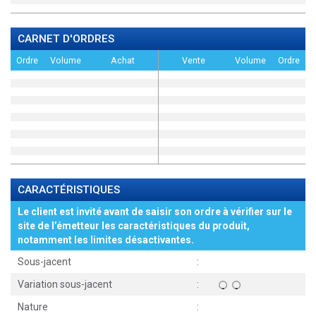
CARNET D'ORDRES
Ordre
Volume
Achat
Vente
Volume
Ordre
CARACTÉRISTIQUES
Le client est invité avant de saisir son ordre à vérifier sur le
site de l’émetteur les caractéristiques du produit,
notamment les limites désactivantes.
Sous-jacent
:
Variation sous-jacent
:
Nature
: