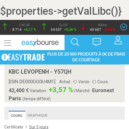
$properties->getValLibc()}
CAC40
DJ30
Nikkei
8 714
+0,17 %
54 037
+0,28 %
65 607
-0,12 %
PLUS DE 20 000 PRODUITS À 0€ DE FRAIS
DE COURTAGE
KBC LEVOPENH - Y57QH
[ISIN DE000GG0U4M1]
Achat :
Vente :
Cours :
+3,57 %
42,400
Euronext
Variation :
|
Marché :
Paris
(temps différé)
GRAPHIQUE
COURS
Certificats
Sur 5 jours