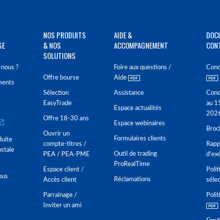
NOS PRODUITS
AIDE &
DOC
SE
& NOS
ACCOMPAGNEMENT
CON
SOLUTIONS
nous ?
Foire aux questions /
Cond
Offre bourse
Aide
ments
Sélection
Assistance
Cond
EasyTrade
au 1
Espace actualités
202
Offre 18-30 ans
Espace webinaires
Broc
Ouvrir un
Formulaires clients
duite
compte-titres /
Rappo
stale
Outil de trading
PEA / PEA-PME
d'ex
ProRealTime
Espace client /
Polit
ous
Réclamations
Accès client
séle
Parrainage /
Polit
Inviter un ami