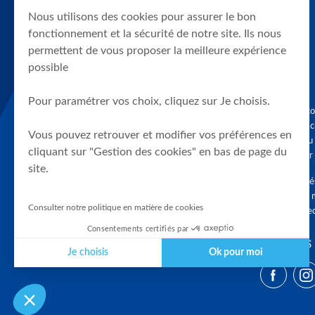
Nous utilisons des cookies pour assurer le bon
fonctionnement et la sécurité de notre site. Ils nous
permettent de vous proposer la meilleure expérience
possible
Pour paramétrer vos choix, cliquez sur Je choisis.
Graphique, co
en quelques cl
Vous pouvez retrouver et modifier vos préférences en
tendances du
cliquant sur "Gestion des cookies" en bas de page du
accompagner 
site.
Tous droits r
différés d'au 
Consulter notre politique en matière de cookies
clients connec
Consentements certifiés par
SUIVEZ-NOUS
Je choisis
Ok pour moi
Plateforme de Gestion du Consentement : Personnalisez vos Optio
Axeptio consent
Notre plateforme vous permet d'adapter et de gérer vos paramètres 