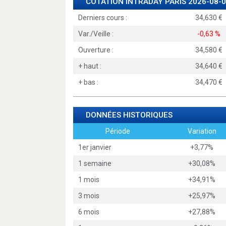
COTATION INTRADAY
PARIS
2026-08-0
Derniers cours :
34,630
Var./Veille :
-0,63 %
Ouverture :
34,580
+ haut :
34,640
+ bas :
34,470
DONNÉES HISTORIQUES
Période
Variation
1er janvier
+3,77%
1 semaine
+30,08%
1 mois
+34,91%
3 mois
+25,97%
6 mois
+27,88%