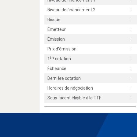
Niveau de financement 1
:
Niveau de financement 2
:
Risque
:
Émetteur
:
Émission
:
Prix d'émission
:
ère
1
cotation
:
Échéance
:
Dernière cotation
:
Horaires de négociation
:
Sous-jacent éligible à la TTF
: