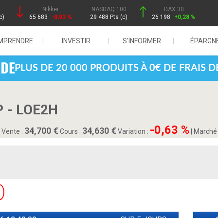
Nikkei
NASDAQ 100
DAX 30
c)
65 683
-0,93 %
29 488 Pts (c)
26 198
+0,28 %
MPRENDRE
INVESTIR
S'INFORMER
ÉPARGN
PLUS DE 20 000 PRODUITS À 0€ DE FRAIS 
 - LOE2H
-0,63 %
34,700
34,630
Vente :
Cours :
Variation :
|
Marché 