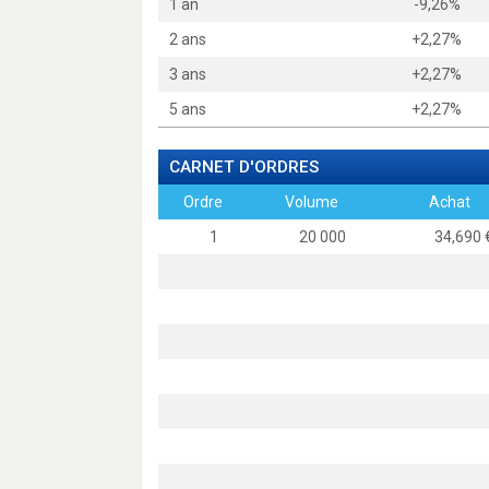
1 an
-9,26%
2 ans
+2,27%
3 ans
+2,27%
5 ans
+2,27%
CARNET D'ORDRES
Ordre
Volume
Achat
1
20 000
34,69