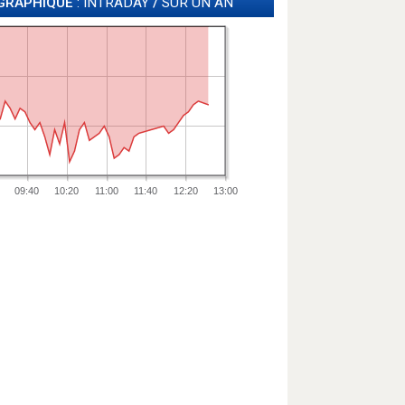
GRAPHIQUE
: INTRADAY
/
SUR UN AN
09:40
10:20
11:00
11:40
12:20
13:00