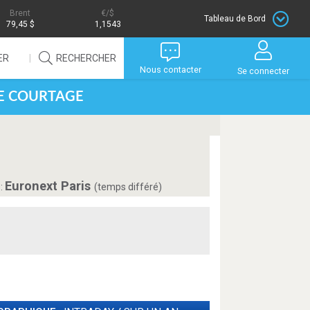
Brent
/$
Tableau de Bord
79,45 $
1,1543
ER
RECHERCHER
Nous contacter
Se connecter
DE COURTAGE
Euronext Paris
:
(temps différé)