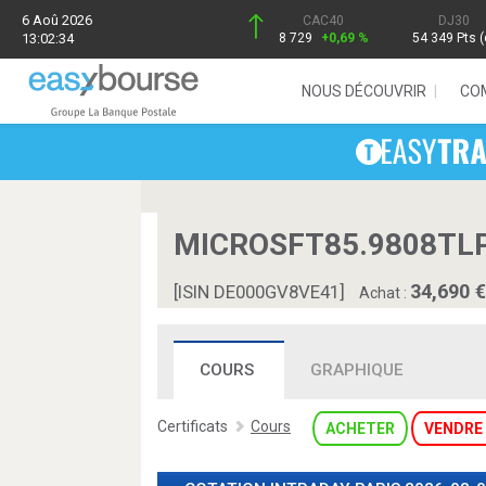
6 Aoû 2026
CAC40
DJ30
13:02:34
8 729
+0,69 %
54 349 Pts (
NOUS DÉCOUVRIR
CO
MICROSFT85.9808TLP
34,690
[ISIN DE000GV8VE41]
Achat :
COURS
GRAPHIQUE
Certificats
Cours
ACHETER
VENDRE