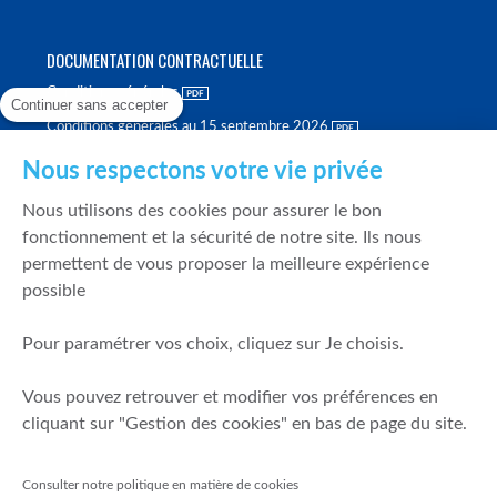
DOCUMENTATION CONTRACTUELLE
Conditions générales
Continuer sans accepter
Conditions générales au 15 septembre 2026
Brochure tarifaire
Nous respectons votre vie privée
Rapport sur la qualité d'exécution
Nous utilisons des cookies pour assurer le bon
Politique de meilleure sélection
fonctionnement et la sécurité de notre site. Ils nous
permettent de vous proposer la meilleure expérience
Politique de durabilité
possible
Fonds de garantie des dépôts et de résolution
Pour paramétrer vos choix, cliquez sur Je choisis.
SÉCURITÉ & DONNÉES PERSONNELLES
Vous pouvez retrouver et modifier vos préférences en
Mentions légales
cliquant sur "Gestion des cookies" en bas de page du site.
Prévention de la fraude
Gérer mes cookies
Consulter notre politique en matière de cookies