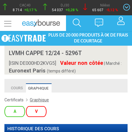
CAC40
DJ30
Nikkei
8 714
+0,17 %
54 037
+0,28 %
65 607
-0,12 %
PLUS DE 20 000 PRODUITS À 0€ DE FRAIS
DE COURTAGE
LVMH CAPPE 12/24 - 5296T
Valeur non côtée
[ISIN DE000HD2KVG5]
|
Marché :
Euronext Paris
(temps différé)
COURS
GRAPHIQUE
Certificats
Graphique
A
V
HISTORIQUE DES COURS