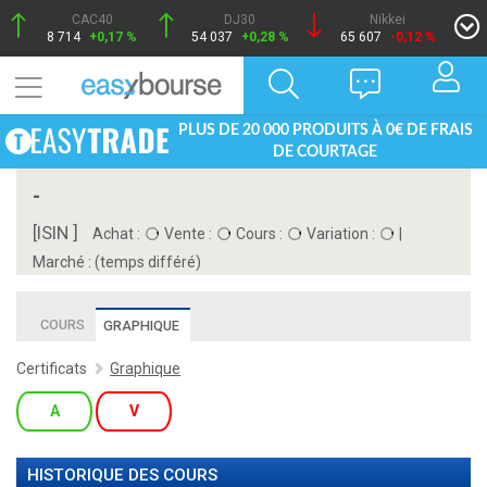
CAC40
DJ30
Nikkei
8 714
+0,17 %
54 037
+0,28 %
65 607
-0,12 %
PLUS DE 20 000 PRODUITS À 0€ DE FRAIS
DE COURTAGE
-
[ISIN ]
Achat :
Vente :
Cours :
Variation :
|
Marché :
(temps différé)
COURS
GRAPHIQUE
Certificats
Graphique
A
V
HISTORIQUE DES COURS