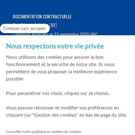
DOCUMENTATION CONTRACTUELLE
Conditions générales
Continuer sans accepter
Conditions générales au 15 septembre 2026
Brochure tarifaire
Nous respectons votre vie privée
Rapport sur la qualité d'exécution
Nous utilisons des cookies pour assurer le bon
Politique de meilleure sélection
fonctionnement et la sécurité de notre site. Ils nous
permettent de vous proposer la meilleure expérience
Politique de durabilité
possible
Fonds de garantie des dépôts et de résolution
Pour paramétrer vos choix, cliquez sur Je choisis.
SÉCURITÉ & DONNÉES PERSONNELLES
Vous pouvez retrouver et modifier vos préférences en
Mentions légales
cliquant sur "Gestion des cookies" en bas de page du site.
Prévention de la fraude
Gérer mes cookies
Consulter notre politique en matière de cookies