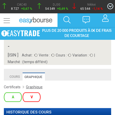
CAC40
DJ30
Nikkei
8 727
+0,67 %
54 349
+0,49 %
65 544
-1,14 %
PLUS DE 20 000 PRODUITS À 0€ DE FRAIS
DE COURTAGE
-
[ISIN ]
Achat :
Vente :
Cours :
Variation :
|
Marché :
(temps différé)
COURS
GRAPHIQUE
Certificats
Graphique
A
V
HISTORIQUE DES COURS