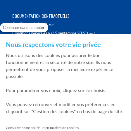
DOCUMENTATION CONTRACTUELLE
Conditions générales
Continuer sans accepter
Conditions générales au 15 septembre 2026
Brochure tarifaire
Nous respectons votre vie privée
Rapport sur la qualité d'exécution
Nous utilisons des cookies pour assurer le bon
Politique de meilleure sélection
fonctionnement et la sécurité de notre site. Ils nous
permettent de vous proposer la meilleure expérience
Politique de durabilité
possible
Fonds de garantie des dépôts et de résolution
Pour paramétrer vos choix, cliquez sur Je choisis.
SÉCURITÉ & DONNÉES PERSONNELLES
Vous pouvez retrouver et modifier vos préférences en
Mentions légales
cliquant sur "Gestion des cookies" en bas de page du site.
Prévention de la fraude
Gérer mes cookies
Consulter notre politique en matière de cookies