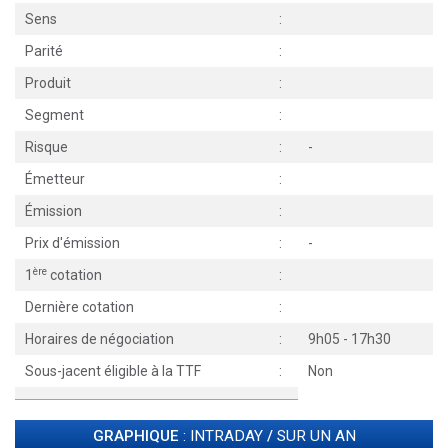
Sens
:
Parité
:
Produit
:
Segment
:
Risque
:
-
Émetteur
:
Émission
:
Prix d'émission
:
-
ère
1
cotation
:
Dernière cotation
:
Horaires de négociation
:
9h05 - 17h30
Sous-jacent éligible à la TTF
:
Non
GRAPHIQUE
: INTRADAY
/
SUR UN AN