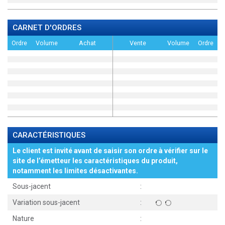
CARNET D'ORDRES
Ordre
Volume
Achat
Vente
Volume
Ordre
CARACTÉRISTIQUES
Le client est invité avant de saisir son ordre à vérifier sur le
site de l’émetteur les caractéristiques du produit,
notamment les limites désactivantes.
Sous-jacent
:
Variation sous-jacent
:
Nature
: