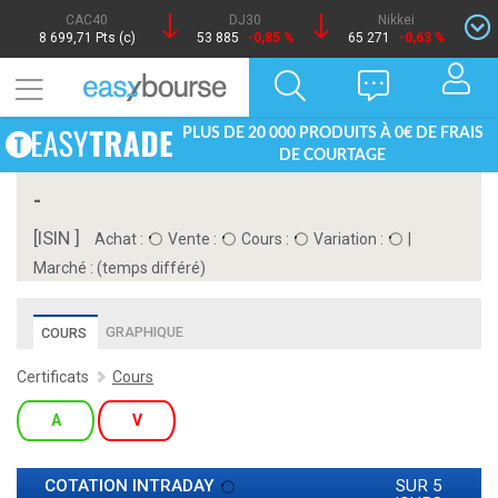
CAC40
DJ30
Nikkei
8 699,71 Pts (c)
53 885
-0,85 %
65 271
-0,63 %
PLUS DE 20 000 PRODUITS À 0€ DE FRAIS
DE COURTAGE
-
[ISIN ]
Achat :
Vente :
Cours :
Variation :
|
Marché :
(temps différé)
GRAPHIQUE
COURS
Certificats
Cours
A
V
COTATION INTRADAY
SUR 5