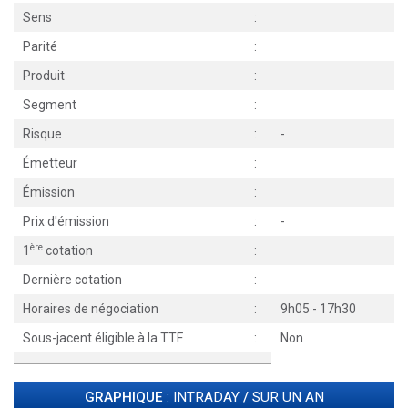
Sens
:
Parité
:
Produit
:
Segment
:
Risque
:
-
Émetteur
:
Émission
:
Prix d'émission
:
-
ère
1
cotation
:
Dernière cotation
:
Horaires de négociation
:
9h05 - 17h30
Sous-jacent éligible à la TTF
:
Non
GRAPHIQUE
: INTRADAY
/
SUR UN AN