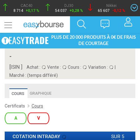
CAC40
DJ30
Nikkei
8 714
+0,17 %
54 037
+0,28 %
65 607
-0,12 %
PLUS DE 20 000 PRODUITS À 0€ DE FRAIS
DE COURTAGE
-
[ISIN ]
Achat :
Vente :
Cours :
Variation :
|
Marché :
(temps différé)
GRAPHIQUE
COURS
Certificats
Cours
A
V
COTATION INTRADAY
SUR 5