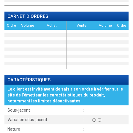
CARNET D'ORDRES
Ordre
Volume
Achat
Vente
Volume
Ordre
CARACTÉRISTIQUES
Le client est invité avant de saisir son ordre à vérifier sur le
site de l’émetteur les caractéristiques du produit,
notamment les limites désactivantes.
Sous-jacent
:
Variation sous-jacent
:
Nature
: