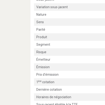
Variation sous-jacent
Nature
Sens
Parité
Produit
Segment
Risque
Émetteur
Émission
Prix d'émission
ère
1
cotation
Dernière cotation
Horaires de négociation
Sous-jacent éligible à la TTF