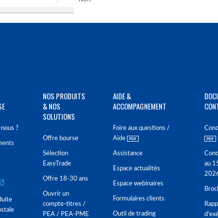
NOS PRODUITS
AIDE &
DOC
SE
& NOS
ACCOMPAGNEMENT
CON
SOLUTIONS
nous ?
Foire aux questions /
Cond
Offre bourse
Aide
ments
Sélection
Assistance
Cond
EasyTrade
au 1
Espace actualités
202
Offre 18-30 ans
Espace webinaires
Broc
Ouvrir un
Formulaires clients
duite
compte-titres /
Rappo
stale
Outil de trading
PEA / PEA-PME
d'ex