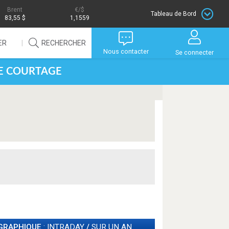
Brent
/$
Tableau de Bord
83,55 $
1,1559
ER
RECHERCHER
Nous contacter
Se connecter
DE COURTAGE
GRAPHIQUE
: INTRADAY
/
SUR UN AN