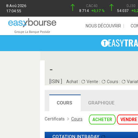
8 Aoû 2026
CAC40
DJ30
17:04:55
8 714
+0,17 %
54 037
+0,
NOUS DÉCOUVRIR
CO
-
[ISIN ]
Achat :
Vente :
Cours :
Variat
COURS
GRAPHIQUE
Certificats
Cours
ACHETER
VENDRE
COTATION INTRADAY