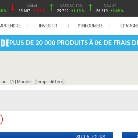
Nikkei
NASDAQ 100
DAX 30
28 %
65 607
-0,12 %
29 722
+1,19 %
26 319
+0,69 %
MPRENDRE
INVESTIR
S'INFORMER
ÉPARGN
PLUS DE 20 000 PRODUITS À 0€ DE FRAIS 
ion :
|
Marché :
(temps différé)
SUR 5 JOURS