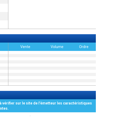
Vente
Volume
Ordre
à vérifier sur le site de l’émetteur les caractéristiques
ntes.
: