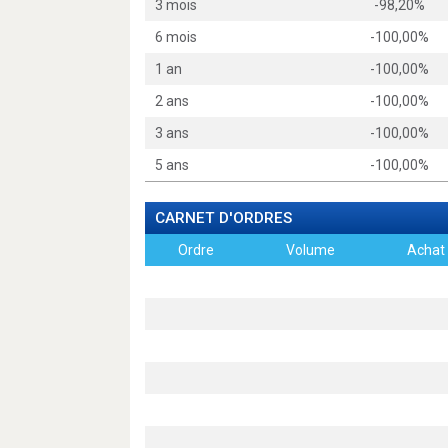
3 mois
-98,20%
6 mois
-100,00%
1 an
-100,00%
2 ans
-100,00%
3 ans
-100,00%
5 ans
-100,00%
CARNET D'ORDRES
Ordre
Volume
Achat