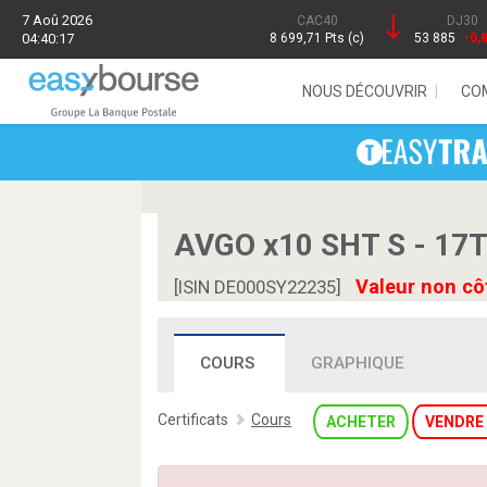
7 Aoû 2026
CAC40
DJ30
04:40:17
8 699,71 Pts (c)
53 885
-0,
NOUS DÉCOUVRIR
CO
AVGO x10 SHT S - 17
Valeur non cô
[ISIN DE000SY22235]
COURS
GRAPHIQUE
Certificats
Cours
ACHETER
VENDRE