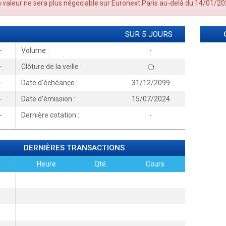
 valeur ne sera plus négociable sur Euronext Paris au-delà du 14/01/2
SUR 5 JOURS
-
Volume :
-
-
Clôture de la veille :
-
Date d'échéance :
31/12/2099
-
Date d'émission :
15/07/2024
-
Dernière cotation :
-
DERNIÈRES TRANSACTIONS
Heure
Qté.
Cours