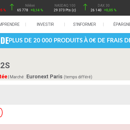
Nikkei
NASDAQ 100
DAX 30
85 %
65 778
+0,14 %
29 373 Pts (c)
26 140
+0,05 %
MPRENDRE
INVESTIR
S'INFORMER
ÉPARGN
PLUS DE 20 000 PRODUITS À 0€ DE FRAIS 
T2S
tée
Euronext Paris
|
Marché :
(temps différé)