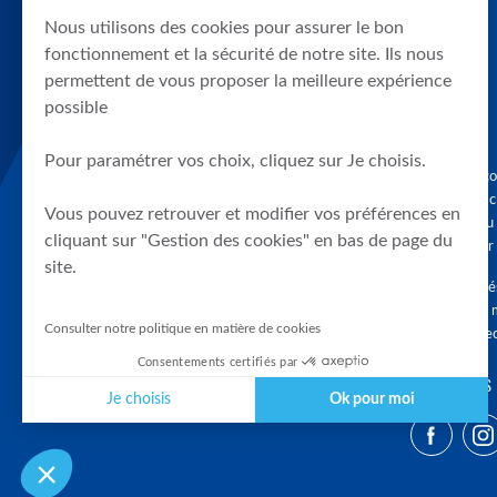
Nous utilisons des cookies pour assurer le bon
fonctionnement et la sécurité de notre site. Ils nous
permettent de vous proposer la meilleure expérience
possible
Pour paramétrer vos choix, cliquez sur Je choisis.
Graphique, co
en quelques cl
Vous pouvez retrouver et modifier vos préférences en
tendances du
cliquant sur "Gestion des cookies" en bas de page du
accompagner 
site.
Tous droits r
différés d'au 
Consulter notre politique en matière de cookies
clients connec
Consentements certifiés par
SUIVEZ-NOUS
Je choisis
Ok pour moi
Plateforme de Gestion du Consentement : Personnalisez vos Optio
Axeptio consent
Notre plateforme vous permet d'adapter et de gérer vos paramètres 