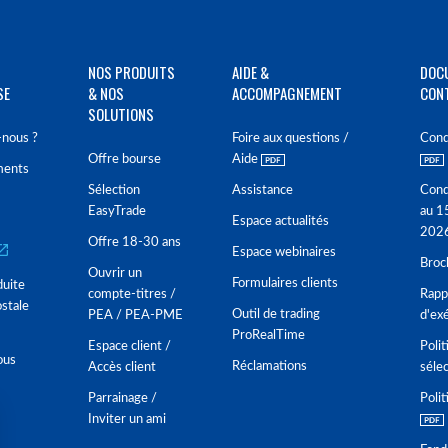
NOS PRODUITS
AIDE &
DOC
SE
& NOS
ACCOMPAGNEMENT
CON
SOLUTIONS
nous ?
Foire aux questions /
Cond
Offre bourse
Aide
ments
Sélection
Assistance
Cond
EasyTrade
au 1
Espace actualités
202
Offre 18-30 ans
Espace webinaires
Broc
Ouvrir un
Formulaires clients
duite
compte-titres /
Rappo
stale
Outil de trading
PEA / PEA-PME
d'ex
ProRealTime
Espace client /
Polit
ous
Réclamations
Accès client
séle
Parrainage /
Polit
Inviter un ami