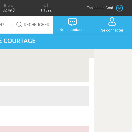
Brent
/$
Tableau de Bord
82,49 $
1,1522
ER
RECHERCHER
Nous contacter
Se connecter
DE COURTAGE