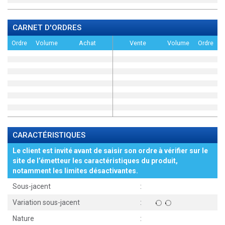
CARNET D'ORDRES
Ordre
Volume
Achat
Vente
Volume
Ordre
CARACTÉRISTIQUES
Le client est invité avant de saisir son ordre à vérifier sur le
site de l’émetteur les caractéristiques du produit,
notamment les limites désactivantes.
Sous-jacent
:
Variation sous-jacent
:
Nature
: