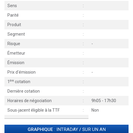
Sens
:
Parité
:
Produit
:
Segment
:
Risque
:
-
Émetteur
:
Émission
:
Prix d'émission
:
-
ère
1
cotation
:
Dernière cotation
:
Horaires de négociation
:
9h05 - 17h30
Sous-jacent éligible à la TTF
:
Non
GRAPHIQUE
: INTRADAY
/
SUR UN AN