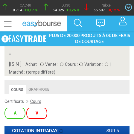
CAC40
DJ30
Nikkei
8 714
+0,17 %
54 025
+0,26 %
65 607
-0,12 %
PLUS DE 20 000 PRODUITS À 0€ DE FRAIS
DE COURTAGE
-
[ISIN ]
Achat :
Vente :
Cours :
Variation :
|
Marché :
(temps différé)
GRAPHIQUE
COURS
Certificats
Cours
A
V
COTATION INTRADAY
SUR 5