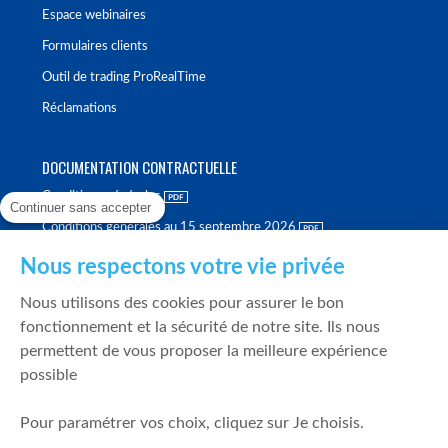
Espace webinaires
Formulaires clients
Outil de trading ProRealTime
Réclamations
DOCUMENTATION CONTRACTUELLE
Conditions générales
Continuer sans accepter
Conditions générales au 15 septembre 2026
Brochure tarifaire
Nous respectons votre vie privée
Rapport sur la qualité d'exécution
Nous utilisons des cookies pour assurer le bon
Politique de meilleure sélection
fonctionnement et la sécurité de notre site. Ils nous
permettent de vous proposer la meilleure expérience
Politique de durabilité
possible
Fonds de garantie des dépôts et de résolution
Pour paramétrer vos choix, cliquez sur Je choisis.
SÉCURITÉ & DONNÉES PERSONNELLES