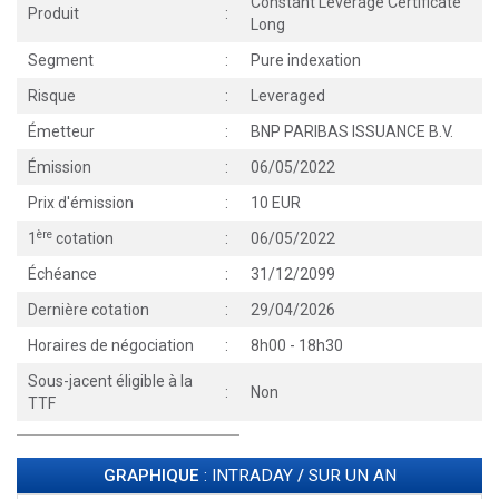
Constant Leverage Certificate
Produit
:
Long
Segment
:
Pure indexation
Risque
:
Leveraged
Émetteur
:
BNP PARIBAS ISSUANCE B.V.
Émission
:
06/05/2022
Prix d'émission
:
10 EUR
ère
1
cotation
:
06/05/2022
Échéance
:
31/12/2099
Dernière cotation
:
29/04/2026
Horaires de négociation
:
8h00 - 18h30
Sous-jacent éligible à la
:
Non
TTF
GRAPHIQUE
: INTRADAY
/
SUR UN AN