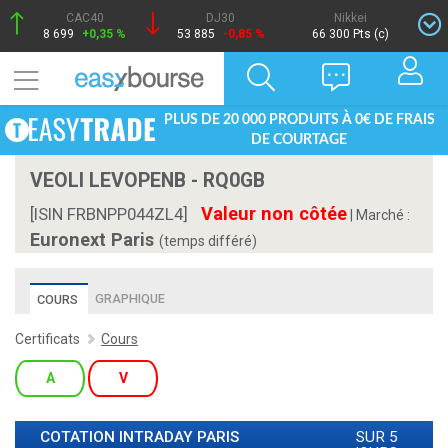
CAC40
DJ30
Nikkei
8 699
+0,35 %
53 885
-0,85 %
66 300 Pts (c)
PLUS DE 20 000 PRODUITS À 0€ DE FRAIS
DE COURTAGE
VEOLI LEVOPENB - RQ0GB
Valeur non côtée
[ISIN FRBNPP044ZL4]
|
Marché :
Euronext Paris
(temps différé)
GRAPHIQUE
COURS
Certificats
Cours
A
V
COTATION INTRADAY
PARIS
SUR 5