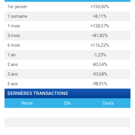
1er janvier
+150,00%
1 semaine
+8,11%
1 mois
+128,57%
3 mois
+81,82%
6 mois
+116,22%
1 an
-1,23%
2 ans
-83,54%
3 ans
-93,68%
5 ans
-98,91%
DERNIÈRES TRANSACTIONS
Heure
Qté.
Cours