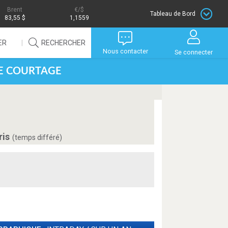
Brent
/$
Tableau de Bord
83,55 $
1,1559
ER
RECHERCHER
Nous contacter
Se connecter
DE COURTAGE
ris
(temps différé)