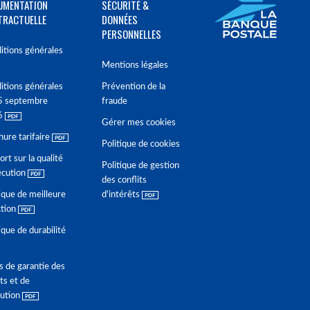
UMENTATION
SÉCURITÉ &
TRACTUELLE
DONNÉES
PERSONNELLES
itions générales
Mentions légales
itions générales
Prévention de la
5 septembre
fraude
6
Gérer mes cookies
hure tarifaire
Politique de cookies
rt sur la qualité
Politique de gestion
écution
des conflits
ique de meilleure
d'intérêts
ction
ique de durabilité
s de garantie des
ts et de
lution