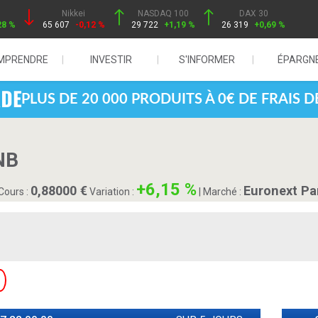
Nikkei
NASDAQ 100
DAX 30
28 %
65 607
-0,12 %
29 722
+1,19 %
26 319
+0,69 %
MPRENDRE
INVESTIR
S'INFORMER
ÉPARGN
PLUS DE 20 000 PRODUITS À 0€ DE FRAIS 
NB
+6,15 %
0,88000
Euronext Pa
Cours :
Variation :
|
Marché :