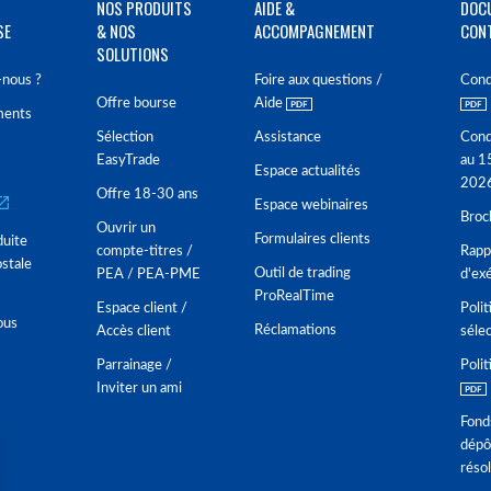
NOS PRODUITS
AIDE &
DOC
SE
& NOS
ACCOMPAGNEMENT
CON
SOLUTIONS
nous ?
Foire aux questions /
Cond
Offre bourse
Aide
ments
Sélection
Assistance
Cond
EasyTrade
au 1
Espace actualités
202
Offre 18-30 ans
Espace webinaires
Broc
Ouvrir un
Formulaires clients
duite
compte-titres /
Rappo
stale
Outil de trading
PEA / PEA-PME
d'ex
ProRealTime
Espace client /
Polit
ous
Réclamations
Accès client
séle
Parrainage /
Polit
Inviter un ami
Fond
dépô
réso