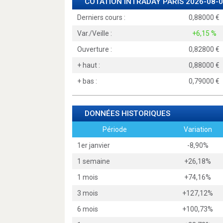
COTATION INTRADAY
PARIS
2026-08-0
Derniers cours :
0,88000
Var./Veille :
+6,15 %
Ouverture :
0,82800
+ haut :
0,88000
+ bas :
0,79000
DONNÉES HISTORIQUES
Période
Variation
1er janvier
-8,90%
1 semaine
+26,18%
1 mois
+74,16%
3 mois
+127,12%
6 mois
+100,73%