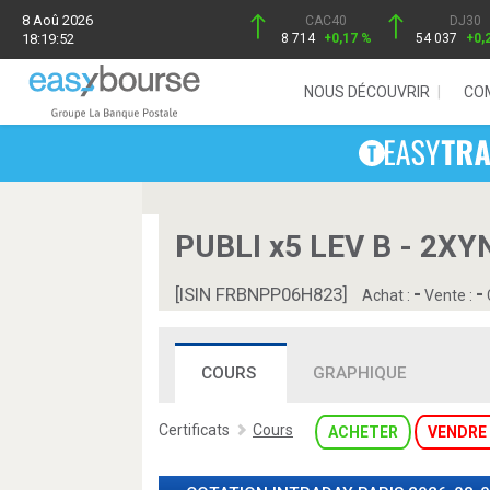
8 Aoû 2026
CAC40
DJ30
18:19:52
8 714
+0,17 %
54 037
+0,
NOUS DÉCOUVRIR
CO
PUBLI x5 LEV B - 2XY
-
-
[ISIN FRBNPP06H823]
Achat :
Vente :
COURS
GRAPHIQUE
Certificats
Cours
ACHETER
VENDRE