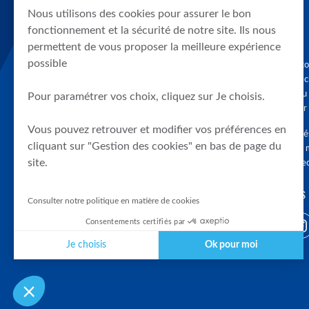
Nous utilisons des cookies pour assurer le bon
fonctionnement et la sécurité de notre site. Ils nous
permettent de vous proposer la meilleure expérience
possible
Graphique, co
en quelques cl
tendances du
Pour paramétrer vos choix, cliquez sur Je choisis.
accompagner 
Vous pouvez retrouver et modifier vos préférences en
Tous droits r
cliquant sur "Gestion des cookies" en bas de page du
différés d'au 
site.
clients connec
SUIVEZ-NOUS
Consulter notre politique en matière de cookies
Consentements certifiés par
Je choisis
Ok pour moi
Plateforme de Gestion du Consentement : Personnalisez vos Optio
Axeptio consent
Notre plateforme vous permet d'adapter et de gérer vos paramètres 