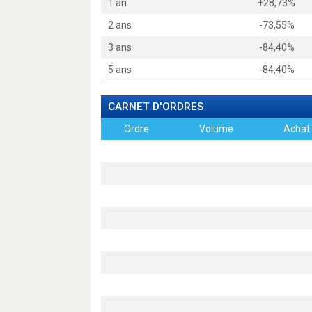
1 an
+28,73%
2 ans
-73,55%
3 ans
-84,40%
5 ans
-84,40%
CARNET D'ORDRES
Ordre
Volume
Achat