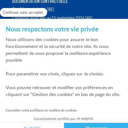
DOCUMENTATION CONTRACTUELLE
Conditions générales
Continuer sans accepter
Conditions générales au 15 septembre 2026
Brochure tarifaire
Nous respectons votre vie privée
Rapport sur la qualité d'exécution
Nous utilisons des cookies pour assurer le bon
Politique de meilleure sélection
fonctionnement et la sécurité de notre site. Ils nous
permettent de vous proposer la meilleure expérience
Politique de durabilité
possible
Fonds de garantie des dépôts et de résolution
Pour paramétrer vos choix, cliquez sur Je choisis.
SÉCURITÉ & DONNÉES PERSONNELLES
Vous pouvez retrouver et modifier vos préférences en
Mentions légales
cliquant sur "Gestion des cookies" en bas de page du site.
Prévention de la fraude
Gérer mes cookies
Consulter notre politique en matière de cookies
Politique de cookies
Consentements certifiés par
Politique de gestion des conflits d'intérêts