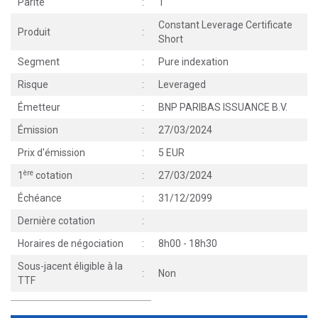
Parité
:
1
Constant Leverage Certificate
Produit
:
Short
Segment
:
Pure indexation
Risque
:
Leveraged
Émetteur
:
BNP PARIBAS ISSUANCE B.V.
Émission
:
27/03/2024
Prix d'émission
:
5 EUR
ère
1
cotation
:
27/03/2024
Échéance
:
31/12/2099
Dernière cotation
:
Horaires de négociation
:
8h00 - 18h30
Sous-jacent éligible à la
:
Non
TTF