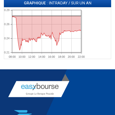
GRAPHIQUE
: INTRADAY
/
SUR UN AN
0.29
0.26
0.24
0.21
08:00
10:00
12:00
14:00
16:00
18:00
20:00
22:00