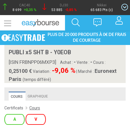
CAC40
DJ30
Nikkei
8 699
+0,35 %
53 885
-0,85 %
65 683 Pts (c)
PLUS DE 20 000 PRODUITS À 0€ DE FRAIS
DE COURTAGE
PUBLI x5 SHT B - Y0EOB
-
-
[ISIN FRBNPP06MXP3]
Achat :
Vente :
Cours :
-9,06 %
0,25100
Euronext
Variation :
|
Marché :
Paris
(temps différé)
GRAPHIQUE
COURS
Certificats
Cours
A
V