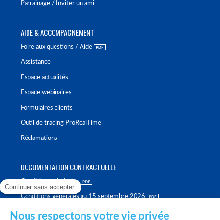
Parrainage / Inviter un ami
AIDE & ACCOMPAGNEMENT
Foire aux questions / Aide
Assistance
Espace actualités
Espace webinaires
Formulaires clients
Outil de trading ProRealTime
Réclamations
DOCUMENTATION CONTRACTUELLE
Conditions générales
Continuer sans accepter
Conditions générales au 15 septembre 2026
Brochure tarifaire
Nous respectons votre vie privée