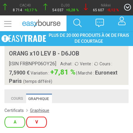
CAC40
DJ30
Nikkei
8 714
+0,17 %
54 037
+0,28 %
65 607
-0,12 %
PLUS DE 20 000 PRODUITS À 0€ DE FRAIS
DE COURTAGE
ORANG x10 LEV B - D6JOB
[ISIN FRBNPP06OY26]
Achat :
Vente :
Cours :
+7,81 %
7,5900
Euronext
Variation :
|
Marché :
Paris
(temps différé)
COURS
GRAPHIQUE
Certificats
Graphique
A
V