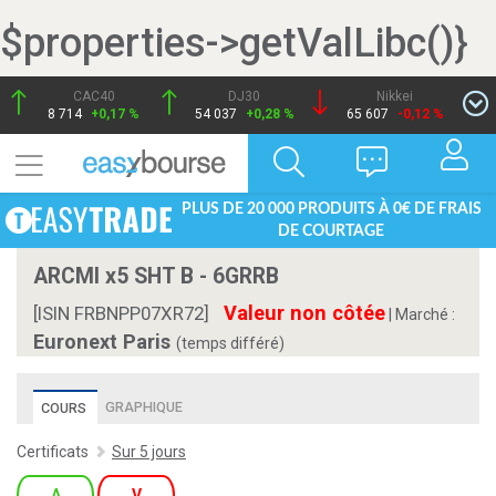
$properties->getValLibc()}
CAC40
DJ30
Nikkei
8 714
+0,17 %
54 037
+0,28 %
65 607
-0,12 %
PLUS DE 20 000 PRODUITS À 0€ DE FRAIS
DE COURTAGE
ARCMI x5 SHT B - 6GRRB
Valeur non côtée
[ISIN FRBNPP07XR72]
|
Marché :
Euronext Paris
(temps différé)
GRAPHIQUE
COURS
Certificats
Sur 5 jours
A
V