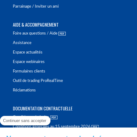
Parrainage / Inviter un ami
AIDE & ACCOMPAGNEMENT
Foire aux questions / Aide
Assistance
Espace actualités
Espace webinaires
Formulaires clients
Outil de trading ProRealTime
Réclamations
DOCUMENTATION CONTRACTUELLE
Conditions générales
Continuer sans accepter
Conditions générales au 15 septembre 2026
Brochure tarifaire