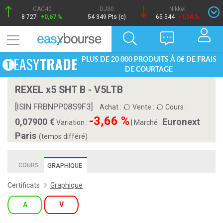
CAC40
DJ30
Nikkei
8 727
+0,67 %
54 349 Pts (c)
65 544
-1,14 %
PLUS DE 20 000 PRODUITS À 0€ DE FRAIS
DE COURTAGE
REXEL x5 SHT B - V5LTB
[ISIN FRBNPP08S9F3]
Achat :
Vente :
Cours :
-3,66 %
0,07900
Euronext
Variation :
|
Marché :
Paris
(temps différé)
COURS
GRAPHIQUE
Certificats
Graphique
A
V