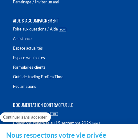
Parrainage / Inviter un ami
AIDE & ACCOMPAGNEMENT
Foire aux questions / Aide
Assistance
Espace actualités
Espace webinaires
Formulaires clients
Outil de trading ProRealTime
Réclamations
DOCUMENTATION CONTRACTUELLE
Conditions générales
Continuer sans accepter
Conditions générales au 15 septembre 2026
Brochure tarifaire
Nous respectons votre vie privée