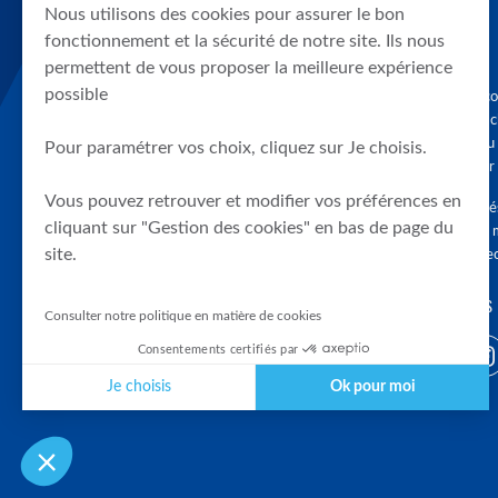
Nous utilisons des cookies pour assurer le bon
fonctionnement et la sécurité de notre site. Ils nous
permettent de vous proposer la meilleure expérience
possible
Graphique, co
en quelques cl
tendances du
Pour paramétrer vos choix, cliquez sur Je choisis.
accompagner 
Vous pouvez retrouver et modifier vos préférences en
Tous droits r
cliquant sur "Gestion des cookies" en bas de page du
différés d'au 
site.
clients connec
SUIVEZ-NOUS
Consulter notre politique en matière de cookies
Consentements certifiés par
Je choisis
Ok pour moi
Plateforme de Gestion du Consentement : Personnalisez vos Optio
Axeptio consent
Notre plateforme vous permet d'adapter et de gérer vos paramètres 