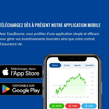
TÉLÉCHARGEZ DÈS À PRÉSENT NOTRE APPLICATION MOBILE
Avec EasyBourse, vous profitez d’une application simple et efficace
pour gérer vos investissements boursiers ainsi que votre contrat
d’assurance vie.
ions. Personnalisez vos préférences pour contrôler la manière dont vos