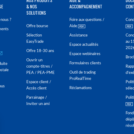
NOS PRODUITS
AIDE &
DOC
SE
& NOS
ACCOMPAGNEMENT
CON
SOLUTIONS
nous ?
Foire aux questions /
Cond
Offre bourse
Aide
ments
Sélection
Assistance
Cond
EasyTrade
au 1
Espace actualités
202
Offre 18-30 ans
Espace webinaires
Broc
Ouvrir un
Formulaires clients
duite
compte-titres /
Rappo
stale
Outil de trading
PEA / PEA-PME
d'ex
ProRealTime
Espace client /
Polit
ous
Réclamations
Accès client
séle
Parrainage /
Polit
Inviter un ami
Fond
dépô
réso