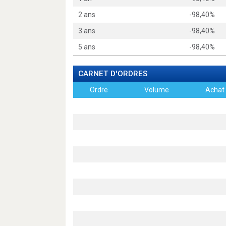
2 ans
-98,40%
3 ans
-98,40%
5 ans
-98,40%
CARNET D'ORDRES
Ordre
Volume
Achat