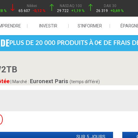
Nikkei
NASDAQ 100
DAX 30
28 %
65 607
-0,12 %
29 722
+1,19 %
26 319
+0,69 %
MPRENDRE
INVESTIR
S'INFORMER
ÉPARGN
PLUS DE 20 000 PRODUITS À 0€ DE FRAIS 
W2TB
ôtée
Euronext Paris
|
Marché :
(temps différé)
SUR 5 JOURS