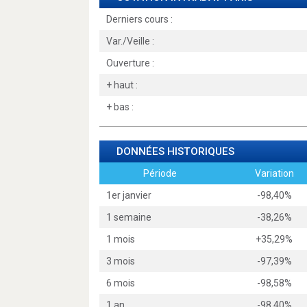
Derniers cours :
Var./Veille :
Ouverture :
+ haut :
+ bas :
DONNÉES HISTORIQUES
Période
Variation
1er janvier
-98,40%
1 semaine
-38,26%
1 mois
+35,29%
3 mois
-97,39%
6 mois
-98,58%
1 an
-98,40%