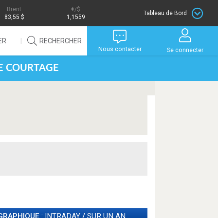
Brent
/$
Tableau de Bord
83,55 $
1,1559
ER
RECHERCHER
Nous contacter
Se connecter
DE COURTAGE
GRAPHIQUE
: INTRADAY
/
SUR UN AN