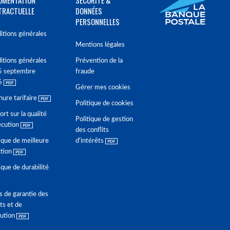
UMENTATION
SÉCURITÉ &
TRACTUELLE
DONNÉES
PERSONNELLES
itions générales
Mentions légales
itions générales
Prévention de la
5 septembre
fraude
6
Gérer mes cookies
hure tarifaire
Politique de cookies
rt sur la qualité
Politique de gestion
écution
des conflits
ique de meilleure
d'intérêts
ction
ique de durabilité
s de garantie des
ts et de
lution