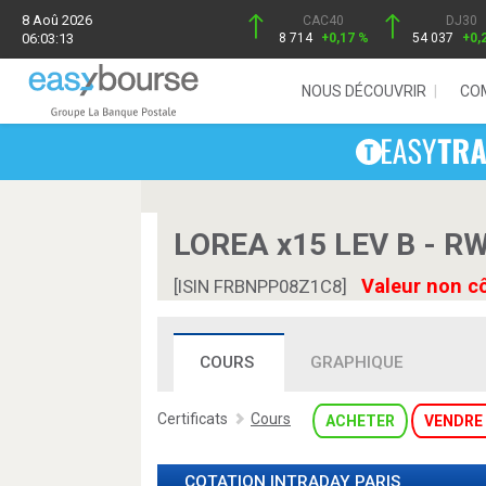
8 Aoû 2026
CAC40
DJ30
06:03:13
8 714
+0,17 %
54 037
+0,
NOUS DÉCOUVRIR
CO
LOREA x15 LEV B - R
Valeur non c
[ISIN FRBNPP08Z1C8]
COURS
GRAPHIQUE
Certificats
Cours
ACHETER
VENDRE
COTATION INTRADAY
PARIS