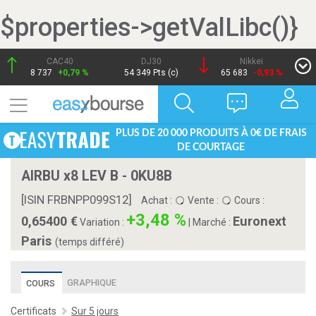
$properties->getValLibc()}
CAC40
DJ30
Nikkei
8 737
+0,79 %
54 349 Pts (c)
65 683
-0,93 %
PLUS DE 20 000 PRODUITS À 0€ DE FRAIS
DE COURTAGE
AIRBU x8 LEV B - 0KU8B
[ISIN FRBNPP099S12]
Achat :
Vente :
Cours :
+3,48 %
0,65400
Euronext
Variation :
|
Marché :
Paris
(temps différé)
GRAPHIQUE
COURS
Certificats
Sur 5 jours