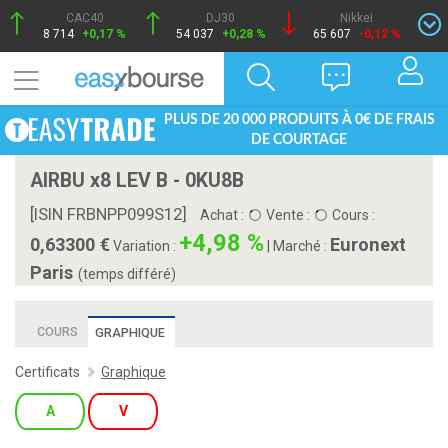
CAC40
DJ30
Nikkei
8 714
+0,17 %
54 037
+0,28 %
65 607
-0,12 %
PLUS DE 20 000 PRODUITS À 0€ DE FRAIS
DE COURTAGE
AIRBU x8 LEV B - 0KU8B
[ISIN FRBNPP099S12]
Achat :
Vente :
Cours :
+4,98 %
0,63300
Euronext
Variation :
|
Marché :
Paris
(temps différé)
COURS
GRAPHIQUE
Certificats
Graphique
A
V