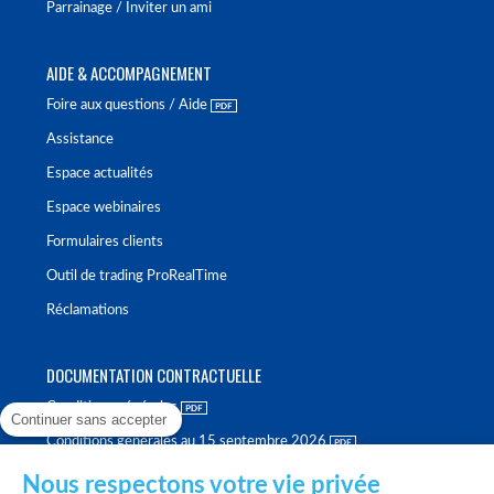
Parrainage / Inviter un ami
AIDE & ACCOMPAGNEMENT
Foire aux questions / Aide
Assistance
Espace actualités
Espace webinaires
Formulaires clients
Outil de trading ProRealTime
Réclamations
DOCUMENTATION CONTRACTUELLE
Conditions générales
Continuer sans accepter
Conditions générales au 15 septembre 2026
Brochure tarifaire
Nous respectons votre vie privée