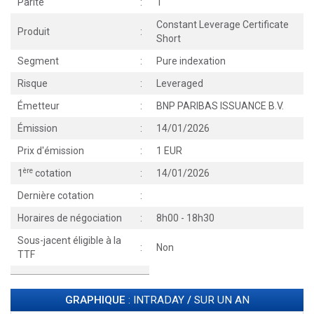
Parité
:
1
Constant Leverage Certificate
Produit
:
Short
Segment
:
Pure indexation
Risque
:
Leveraged
Émetteur
:
BNP PARIBAS ISSUANCE B.V.
Émission
:
14/01/2026
Prix d'émission
:
1 EUR
ère
1
cotation
:
14/01/2026
Dernière cotation
:
Horaires de négociation
:
8h00 - 18h30
Sous-jacent éligible à la
:
Non
TTF
GRAPHIQUE
: INTRADAY
/
SUR UN AN