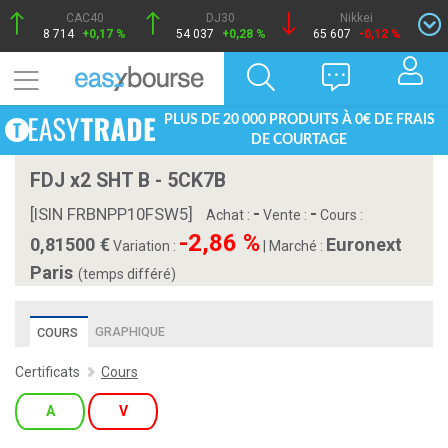
CAC40
DJ30
Nikkei
8 714
+0,17 %
54 037
+0,28 %
65 607
-0,12 %
PLUS DE 20 000 PRODUITS À 0€ DE FRAIS
DE COURTAGE
FDJ x2 SHT B - 5CK7B
-
-
[ISIN FRBNPP10FSW5]
Achat :
Vente :
Cours :
-2,86 %
0,81500
Euronext
Variation :
|
Marché :
Paris
(temps différé)
GRAPHIQUE
COURS
Certificats
Cours
A
V