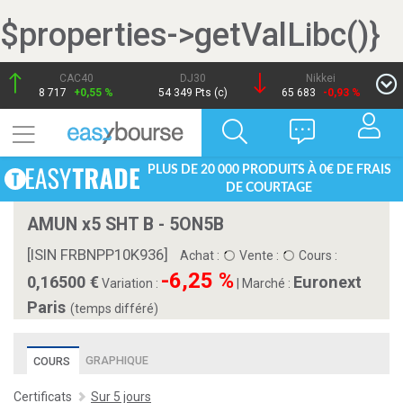
$properties->getValLibc()}
CAC40
DJ30
Nikkei
8 717
+0,55 %
54 349 Pts (c)
65 683
-0,93 %
PLUS DE 20 000 PRODUITS À 0€ DE FRAIS
DE COURTAGE
AMUN x5 SHT B - 5ON5B
[ISIN FRBNPP10K936]
Achat :
Vente :
Cours :
-6,25 %
0,16500
Euronext
Variation :
|
Marché :
Paris
(temps différé)
GRAPHIQUE
COURS
Certificats
Sur 5 jours