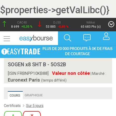
$properties->getValLibc()}
CAC40
DJ30
Nikkei
8 699
+0,35 %
53 885
-0,85 %
65 683 Pts (c)
PLUS DE 20 000 PRODUITS À 0€ DE FRAIS
DE COURTAGE
SOGEN x8 SHT B - 5OS2B
Valeur non côtée
[ISIN FRBNPP10KB88]
|
Marché :
Euronext Paris
(temps différé)
GRAPHIQUE
COURS
Certificats
Sur 5 jours
A
V