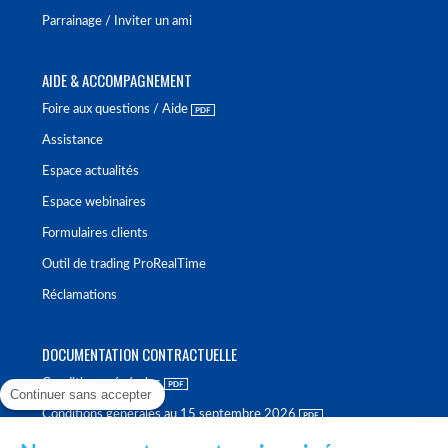
Parrainage / Inviter un ami
AIDE & ACCOMPAGNEMENT
Foire aux questions / Aide
Assistance
Espace actualités
Espace webinaires
Formulaires clients
Outil de trading ProRealTime
Réclamations
DOCUMENTATION CONTRACTUELLE
Conditions générales
Continuer sans accepter
Conditions générales au 15 septembre 2026
Brochure tarifaire