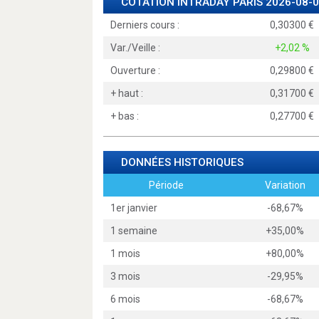
COTATION INTRADAY
PARIS
2026-08-0
Derniers cours :
0,30300
Var./Veille :
+2,02 %
Ouverture :
0,29800
+ haut :
0,31700
+ bas :
0,27700
DONNÉES HISTORIQUES
Période
Variation
1er janvier
-68,67%
1 semaine
+35,00%
1 mois
+80,00%
3 mois
-29,95%
6 mois
-68,67%