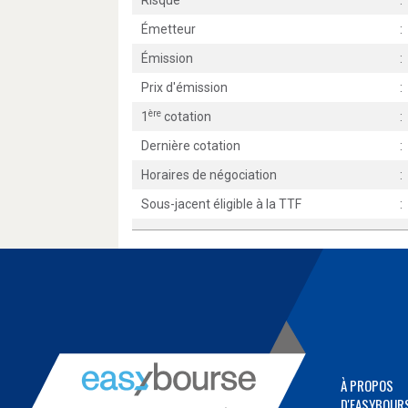
Risque
:
Émetteur
:
Émission
:
Prix d'émission
:
ère
1
cotation
:
Dernière cotation
:
Horaires de négociation
:
Sous-jacent éligible à la TTF
:
À PROPOS
D'EASYBOUR