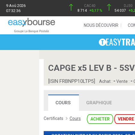
9 Aoû 2026
CAC40
DJ30
07:32:36
8 714
+0,17 %
54 037
+0,
NOUS DÉCOUVRIR
CO
CAPGE x5 LEV B - 5S
-
-
[ISIN FRBNPP10LTP5]
Achat :
Vente :
C
COURS
GRAPHIQUE
Certificats
Cours
ACHETER
VENDRE