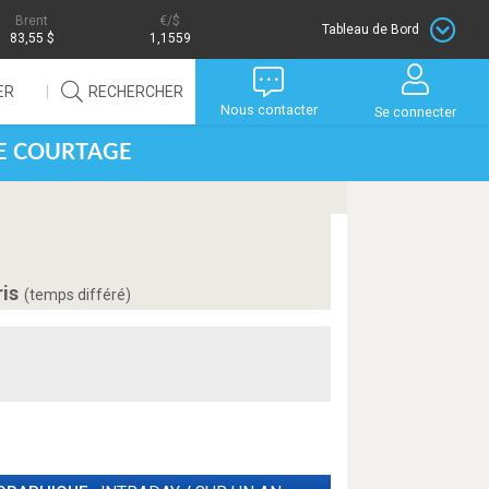
Brent
/$
Tableau de Bord
83,55 $
1,1559
ER
RECHERCHER
Nous contacter
Se connecter
DE COURTAGE
ris
(temps différé)