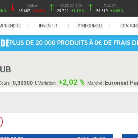
Nikkei
NASDAQ 100
DAX 30
28 %
65 607
-0,12 %
29 722
+1,19 %
26 319
+0,69 %
MPRENDRE
INVESTIR
S'INFORMER
ÉPARGN
PLUS DE 20 000 PRODUITS À 0€ DE FRAIS 
VUB
+2,02 %
0,30300
Euronext Pa
ours :
Variation :
|
Marché :